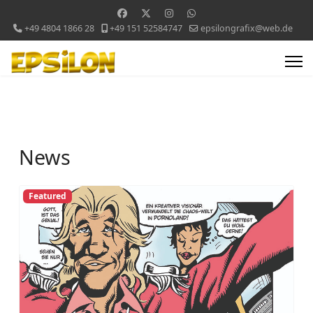
+49 4804 1866 28
+49 151 52584747
epsilongrafix@web.de
News
Featured