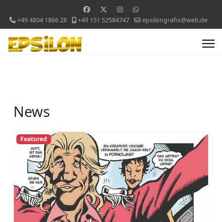
+49 4804 1866 28
+49 151 52584747
epsilongrafix@web.de
News
Featured