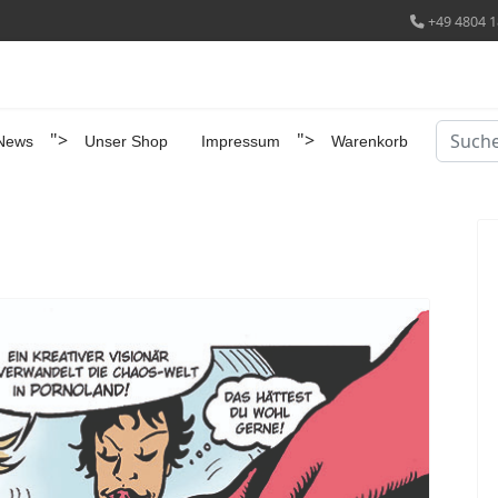
+49 4804 1
Suchen
">
">
News
Unser Shop
Impressum
Warenkorb