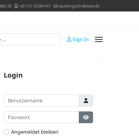
866 28
+49 151 52584747
epsilongrafix@web.de
Sign In
Login
Benutzername
Passwort
Passwort anzeigen
Angemeldet bleiben