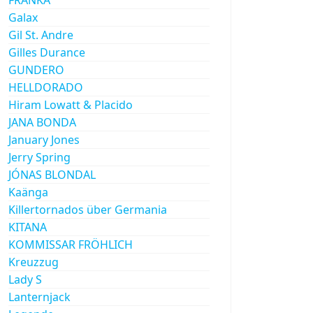
Galax
Gil St. Andre
Gilles Durance
GUNDERO
HELLDORADO
Hiram Lowatt & Placido
JANA BONDA
January Jones
Jerry Spring
JÓNAS BLONDAL
Kaänga
Killertornados über Germania
KITANA
KOMMISSAR FRÖHLICH
Kreuzzug
Lady S
Lanternjack