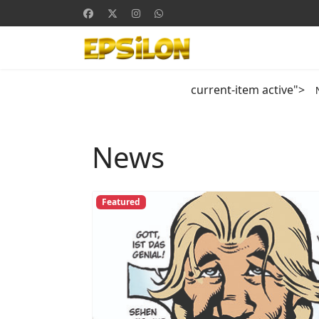
current-item active">
News
Featured