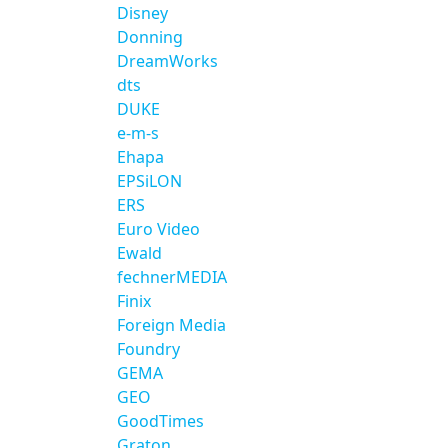
Disney
Donning
DreamWorks
dts
DUKE
e-m-s
Ehapa
EPSiLON
ERS
Euro Video
Ewald
fechnerMEDIA
Finix
Foreign Media
Foundry
GEMA
GEO
GoodTimes
Graton