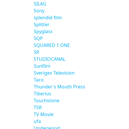
SILAG
Sony
splendid film
Splitter
Spyglass
SQP
SQUARED 1 ONE
SR
STUDIOCANAL
Sunfilm
Sveriges Television
Taco
Thunder's Mouth Press
Tiberius
Touchstone
TSR
TV Movie
ufa
Underwood