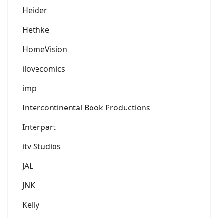
Heider
Hethke
HomeVision
ilovecomics
imp
Intercontinental Book Productions
Interpart
itv Studios
JAL
JNK
Kelly