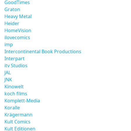
GoodTimes
Graton
Heavy Metal
Heider
HomeVision
ilovecomics
imp
Intercontinental Book Productions
Interpart
itv Studios
JAL
JNK
Kinowelt
koch films
Komplett-Media
Koralle
Krägermann
Kult Comics
Kult Editionen