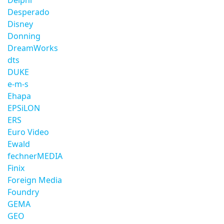
Delphi
Desperado
Disney
Donning
DreamWorks
dts
DUKE
e-m-s
Ehapa
EPSiLON
ERS
Euro Video
Ewald
fechnerMEDIA
Finix
Foreign Media
Foundry
GEMA
GEO