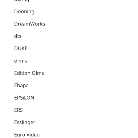
Donning
DreamWorks
dts
DUKE
e-m-s
Edition Olms
Ehapa
EPSiLON
ERS
Esslinger
Euro Video