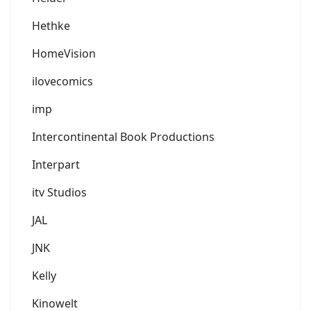
Hethke
HomeVision
ilovecomics
imp
Intercontinental Book Productions
Interpart
itv Studios
JAL
JNK
Kelly
Kinowelt