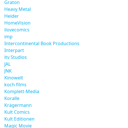
Graton
Heavy Metal
Heider
HomeVision
ilovecomics
imp
Intercontinental Book Productions
Interpart
itv Studios
JAL
JNK
Kinowelt
koch films
Komplett-Media
Koralle
Krägermann
Kult Comics
Kult Editionen
Magic Movie