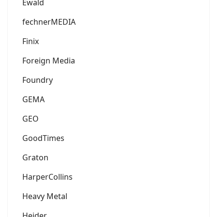
Ewald
fechnerMEDIA
Finix
Foreign Media
Foundry
GEMA
GEO
GoodTimes
Graton
HarperCollins
Heavy Metal
Heider