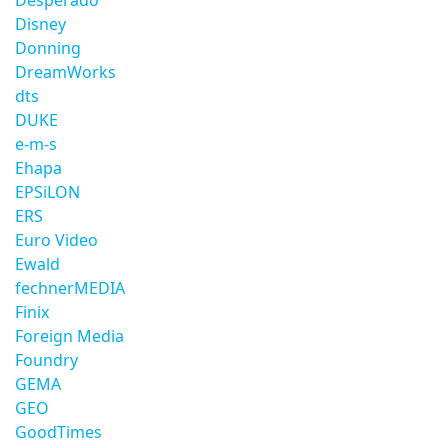
Desperado
Disney
Donning
DreamWorks
dts
DUKE
e-m-s
Ehapa
EPSiLON
ERS
Euro Video
Ewald
fechnerMEDIA
Finix
Foreign Media
Foundry
GEMA
GEO
GoodTimes