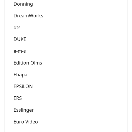
Donning
DreamWorks
dts
DUKE
e-m-s
Edition Olms
Ehapa
EPSiLON
ERS
Esslinger
Euro Video