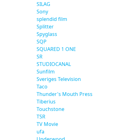
SILAG
Sony
splendid film
Splitter
Spyglass
SQP
SQUARED 1 ONE
SR
STUDIOCANAL
Sunfilm
Sveriges Television
Taco
Thunder's Mouth Press
Tiberius
Touchstone
TSR
TV Movie
ufa
Underwood