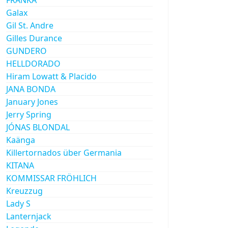
Galax
Gil St. Andre
Gilles Durance
GUNDERO
HELLDORADO
Hiram Lowatt & Placido
JANA BONDA
January Jones
Jerry Spring
JÓNAS BLONDAL
Kaänga
Killertornados über Germania
KITANA
KOMMISSAR FRÖHLICH
Kreuzzug
Lady S
Lanternjack