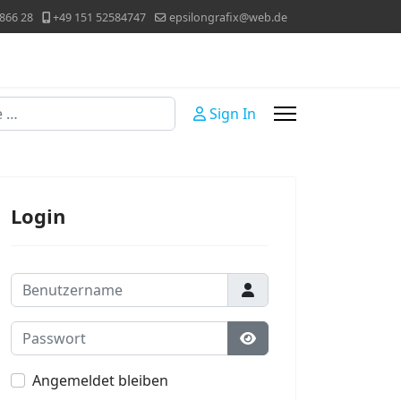
866 28
+49 151 52584747
epsilongrafix@web.de
Sign In
Login
Benutzername
Passwort
Passwort anzeigen
Angemeldet bleiben