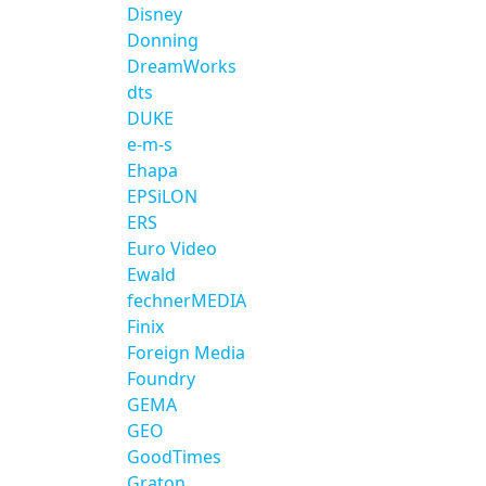
Disney
Donning
DreamWorks
dts
DUKE
e-m-s
Ehapa
EPSiLON
ERS
Euro Video
Ewald
fechnerMEDIA
Finix
Foreign Media
Foundry
GEMA
GEO
GoodTimes
Graton