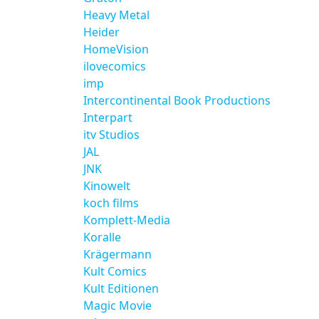
Heavy Metal
Heider
HomeVision
ilovecomics
imp
Intercontinental Book Productions
Interpart
itv Studios
JAL
JNK
Kinowelt
koch films
Komplett-Media
Koralle
Krägermann
Kult Comics
Kult Editionen
Magic Movie