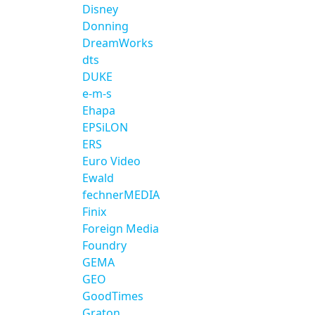
Disney
Donning
DreamWorks
dts
DUKE
e-m-s
Ehapa
EPSiLON
ERS
Euro Video
Ewald
fechnerMEDIA
Finix
Foreign Media
Foundry
GEMA
GEO
GoodTimes
Graton