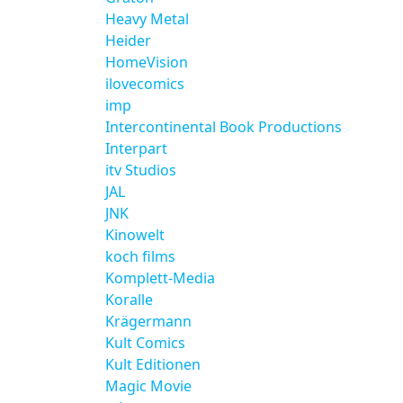
Heavy Metal
Heider
HomeVision
ilovecomics
imp
Intercontinental Book Productions
Interpart
itv Studios
JAL
JNK
Kinowelt
koch films
Komplett-Media
Koralle
Krägermann
Kult Comics
Kult Editionen
Magic Movie