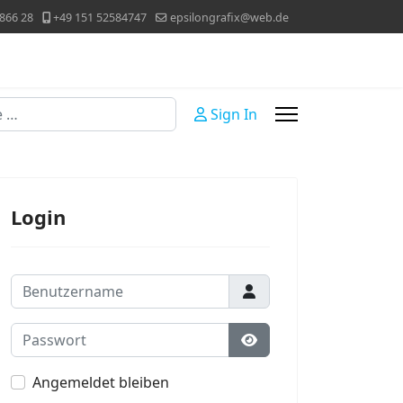
866 28
+49 151 52584747
epsilongrafix@web.de
Sign In
Login
Benutzername
Passwort
Passwort anzeigen
Angemeldet bleiben