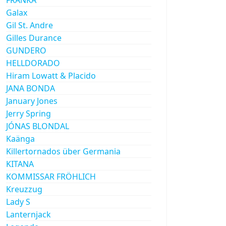
Galax
Gil St. Andre
Gilles Durance
GUNDERO
HELLDORADO
Hiram Lowatt & Placido
JANA BONDA
January Jones
Jerry Spring
JÓNAS BLONDAL
Kaänga
Killertornados über Germania
KITANA
KOMMISSAR FRÖHLICH
Kreuzzug
Lady S
Lanternjack