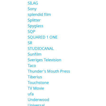
SILAG
Sony
splendid film
Splitter
Spyglass
SQP
SQUARED 1 ONE
SR
STUDIOCANAL
Sunfilm
Sveriges Television
Taco
Thunder's Mouth Press
Tiberius
Touchstone
TV Movie
ufa
Underwood
Universal