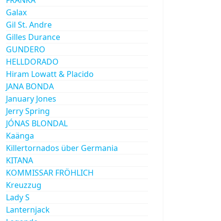
Galax
Gil St. Andre
Gilles Durance
GUNDERO
HELLDORADO
Hiram Lowatt & Placido
JANA BONDA
January Jones
Jerry Spring
JÓNAS BLONDAL
Kaänga
Killertornados über Germania
KITANA
KOMMISSAR FRÖHLICH
Kreuzzug
Lady S
Lanternjack