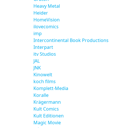
Heavy Metal
Heider
HomeVision
ilovecomics
imp
Intercontinental Book Productions
Interpart
itv Studios
JAL
JNK
Kinowelt
koch films
Komplett-Media
Koralle
Krägermann
Kult Comics
Kult Editionen
Magic Movie