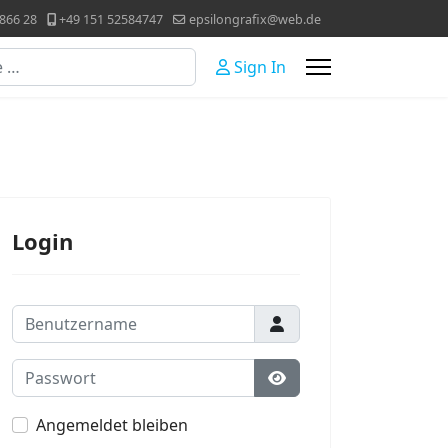
866 28
+49 151 52584747
epsilongrafix@web.de
Sign In
Login
Benutzername
Passwort
Passwort anzeigen
Angemeldet bleiben