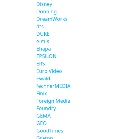
Disney
Donning
DreamWorks
dts
DUKE
e-m-s
Ehapa
EPSiLON
ERS
Euro Video
Ewald
fechnerMEDIA
Finix
Foreign Media
Foundry
GEMA
GEO
GoodTimes
Graton