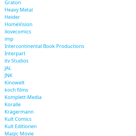
Graton
Heavy Metal
Heider
HomeVision
ilovecomics
imp
Intercontinental Book Productions
Interpart
itv Studios
JAL
JNK
Kinowelt
koch films
Komplett-Media
Koralle
Krägermann
Kult Comics
Kult Editionen
Magic Movie