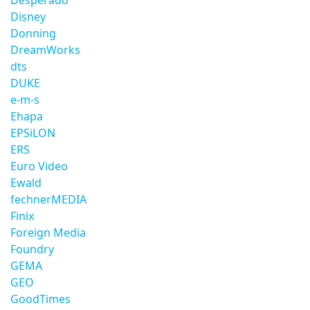
Desperado
Disney
Donning
DreamWorks
dts
DUKE
e-m-s
Ehapa
EPSiLON
ERS
Euro Video
Ewald
fechnerMEDIA
Finix
Foreign Media
Foundry
GEMA
GEO
GoodTimes