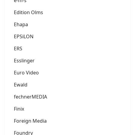
e-m-s
Edition Olms
Ehapa
EPSiLON
ERS
Esslinger
Euro Video
Ewald
fechnerMEDIA
Finix
Foreign Media
Foundry