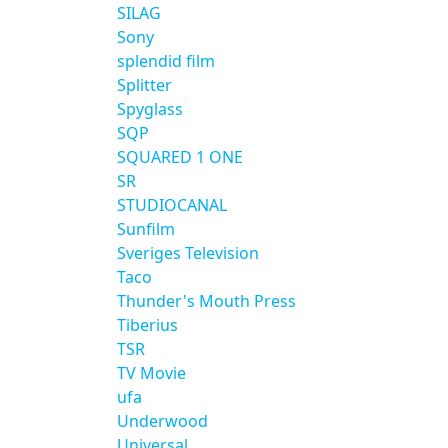
SILAG
Sony
splendid film
Splitter
Spyglass
SQP
SQUARED 1 ONE
SR
STUDIOCANAL
Sunfilm
Sveriges Television
Taco
Thunder's Mouth Press
Tiberius
TSR
TV Movie
ufa
Underwood
Universal