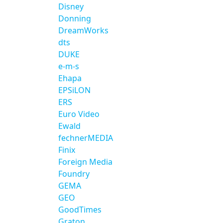
Disney
Donning
DreamWorks
dts
DUKE
e-m-s
Ehapa
EPSiLON
ERS
Euro Video
Ewald
fechnerMEDIA
Finix
Foreign Media
Foundry
GEMA
GEO
GoodTimes
Graton