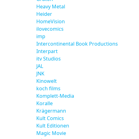
Heavy Metal
Heider
HomeVision
ilovecomics
imp
Intercontinental Book Productions
Interpart
itv Studios
JAL
JNK
Kinowelt
koch films
Komplett-Media
Koralle
Krägermann
Kult Comics
Kult Editionen
Magic Movie