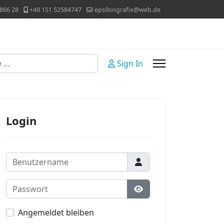
866 28
+49 151 52584747
epsilongrafix@web.de
Sign In
Login
Benutzername
Passwort
Passwort anzeigen
Angemeldet bleiben