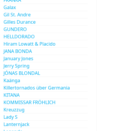
Galax
Gil St. Andre
Gilles Durance
GUNDERO
HELLDORADO
Hiram Lowatt & Placido
JANA BONDA
January Jones
Jerry Spring
JÓNAS BLONDAL
Kaänga
Killertornados über Germania
KITANA
KOMMISSAR FRÖHLICH
Kreuzzug
Lady S
Lanternjack