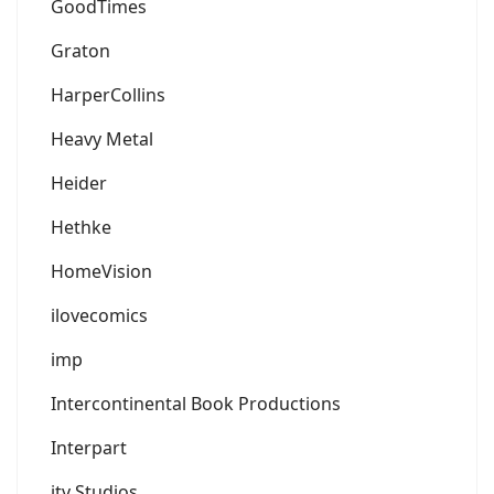
GoodTimes
Graton
HarperCollins
Heavy Metal
Heider
Hethke
HomeVision
ilovecomics
imp
Intercontinental Book Productions
Interpart
itv Studios