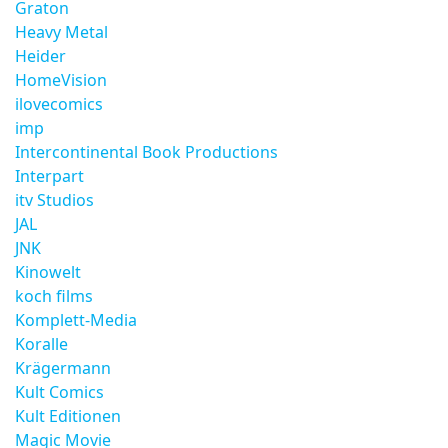
Graton
Heavy Metal
Heider
HomeVision
ilovecomics
imp
Intercontinental Book Productions
Interpart
itv Studios
JAL
JNK
Kinowelt
koch films
Komplett-Media
Koralle
Krägermann
Kult Comics
Kult Editionen
Magic Movie