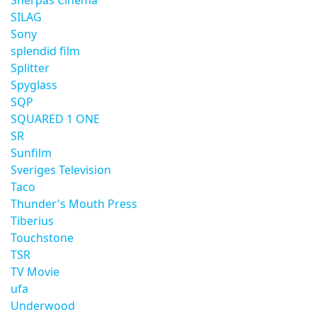
Sherpas Cinema
SILAG
Sony
splendid film
Splitter
Spyglass
SQP
SQUARED 1 ONE
SR
Sunfilm
Sveriges Television
Taco
Thunder's Mouth Press
Tiberius
Touchstone
TSR
TV Movie
ufa
Underwood