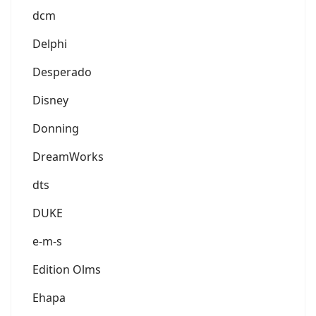
dcm
Delphi
Desperado
Disney
Donning
DreamWorks
dts
DUKE
e-m-s
Edition Olms
Ehapa