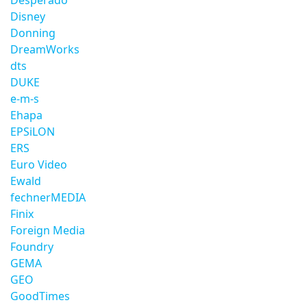
Desperado
Disney
Donning
DreamWorks
dts
DUKE
e-m-s
Ehapa
EPSiLON
ERS
Euro Video
Ewald
fechnerMEDIA
Finix
Foreign Media
Foundry
GEMA
GEO
GoodTimes