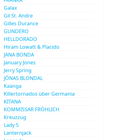
Galax
Gil St. Andre
Gilles Durance
GUNDERO
HELLDORADO
Hiram Lowatt & Placido
JANA BONDA
January Jones
Jerry Spring
JÓNAS BLONDAL
Kaänga
Killertornados über Germania
KITANA
KOMMISSAR FRÖHLICH
Kreuzzug
Lady S
Lanternjack