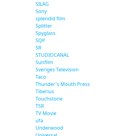
SILAG
Sony
splendid film
Splitter
Spyglass
SQP
SR
STUDIOCANAL
Sunfilm
Sveriges Television
Taco
Thunder's Mouth Press
Tiberius
Touchstone
TSR
TV Movie
ufa
Underwood
Universal