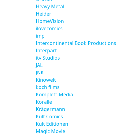
Heavy Metal
Heider
HomeVision
ilovecomics
imp
Intercontinental Book Productions
Interpart
itv Studios
JAL
JNK
Kinowelt
koch films
Komplett-Media
Koralle
Krägermann
Kult Comics
Kult Editionen
Magic Movie