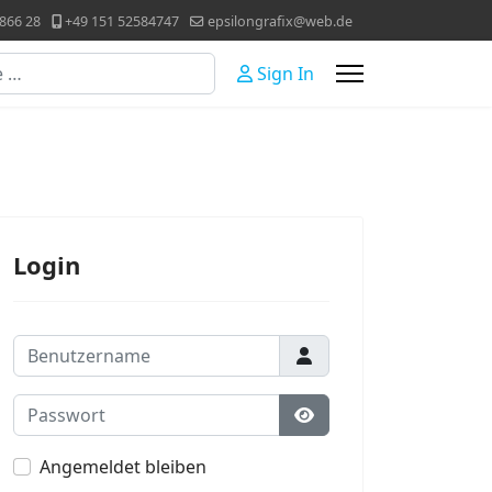
866 28
+49 151 52584747
epsilongrafix@web.de
Sign In
Login
Benutzername
Passwort
Passwort anzeigen
Angemeldet bleiben