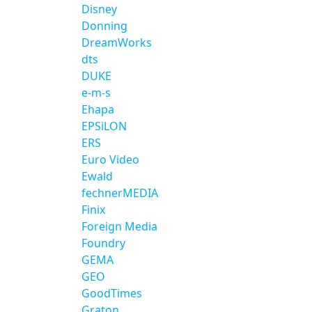
Disney
Donning
DreamWorks
dts
DUKE
e-m-s
Ehapa
EPSiLON
ERS
Euro Video
Ewald
fechnerMEDIA
Finix
Foreign Media
Foundry
GEMA
GEO
GoodTimes
Graton