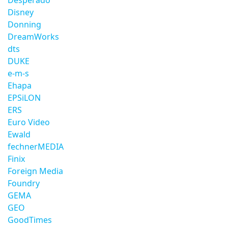
Desperado
Disney
Donning
DreamWorks
dts
DUKE
e-m-s
Ehapa
EPSiLON
ERS
Euro Video
Ewald
fechnerMEDIA
Finix
Foreign Media
Foundry
GEMA
GEO
GoodTimes