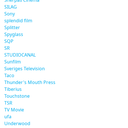
Sherpas Cinema
SILAG
Sony
splendid film
Splitter
Spyglass
SQP
SR
STUDIOCANAL
Sunfilm
Sveriges Television
Taco
Thunder's Mouth Press
Tiberius
Touchstone
TSR
TV Movie
ufa
Underwood