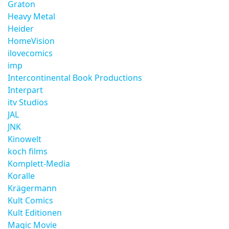
Graton
Heavy Metal
Heider
HomeVision
ilovecomics
imp
Intercontinental Book Productions
Interpart
itv Studios
JAL
JNK
Kinowelt
koch films
Komplett-Media
Koralle
Krägermann
Kult Comics
Kult Editionen
Magic Movie