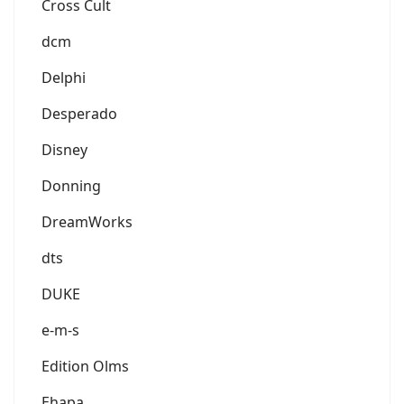
Cross Cult
dcm
Delphi
Desperado
Disney
Donning
DreamWorks
dts
DUKE
e-m-s
Edition Olms
Ehapa