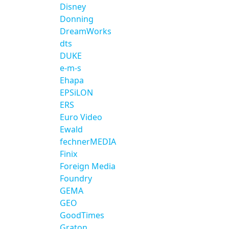
Disney
Donning
DreamWorks
dts
DUKE
e-m-s
Ehapa
EPSiLON
ERS
Euro Video
Ewald
fechnerMEDIA
Finix
Foreign Media
Foundry
GEMA
GEO
GoodTimes
Graton