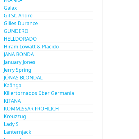
Galax
Gil St. Andre
Gilles Durance
GUNDERO
HELLDORADO
Hiram Lowatt & Placido
JANA BONDA
January Jones
Jerry Spring
JÓNAS BLONDAL
Kaänga
Killertornados über Germania
KITANA
KOMMISSAR FRÖHLICH
Kreuzzug
Lady S
Lanternjack