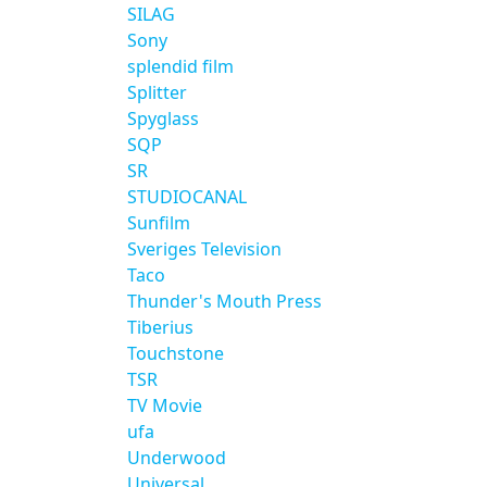
SILAG
Sony
splendid film
Splitter
Spyglass
SQP
SR
STUDIOCANAL
Sunfilm
Sveriges Television
Taco
Thunder's Mouth Press
Tiberius
Touchstone
TSR
TV Movie
ufa
Underwood
Universal