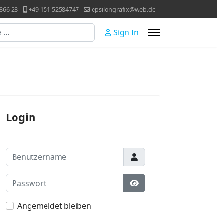
866 28
+49 151 52584747
epsilongrafix@web.de
Sign In
Login
Benutzername
Passwort
Passwort anzeigen
Angemeldet bleiben