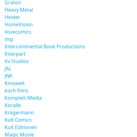
Graton
Heavy Metal
Heider
HomeVision
ilovecomics
imp
Intercontinental Book Productions
Interpart
itv Studios
JAL
JNK
Kinowelt
koch films
Komplett-Media
Koralle
Krägermann
Kult Comics
Kult Editionen
Magic Movie