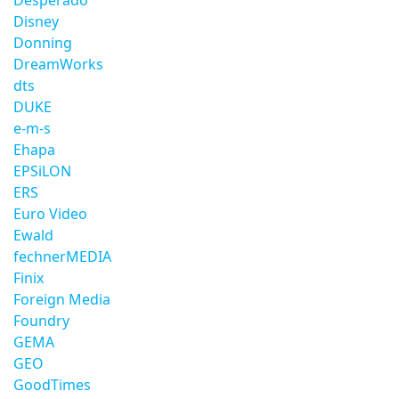
Desperado
Disney
Donning
DreamWorks
dts
DUKE
e-m-s
Ehapa
EPSiLON
ERS
Euro Video
Ewald
fechnerMEDIA
Finix
Foreign Media
Foundry
GEMA
GEO
GoodTimes