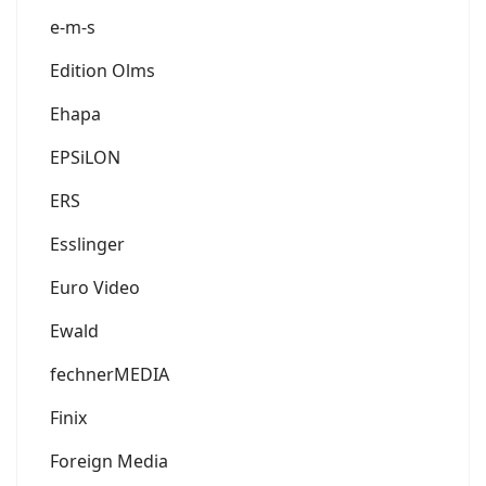
e-m-s
Edition Olms
Ehapa
EPSiLON
ERS
Esslinger
Euro Video
Ewald
fechnerMEDIA
Finix
Foreign Media