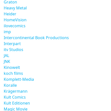
Graton
Heavy Metal
Heider
HomeVision
ilovecomics
imp
Intercontinental Book Productions
Interpart
itv Studios
JAL
JNK
Kinowelt
koch films
Komplett-Media
Koralle
Krägermann
Kult Comics
Kult Editionen
Magic Movie