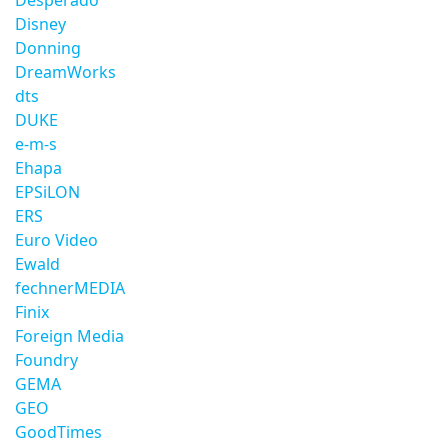
Desperado
Disney
Donning
DreamWorks
dts
DUKE
e-m-s
Ehapa
EPSiLON
ERS
Euro Video
Ewald
fechnerMEDIA
Finix
Foreign Media
Foundry
GEMA
GEO
GoodTimes