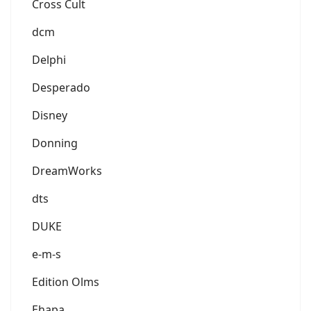
Cross Cult
dcm
Delphi
Desperado
Disney
Donning
DreamWorks
dts
DUKE
e-m-s
Edition Olms
Ehapa