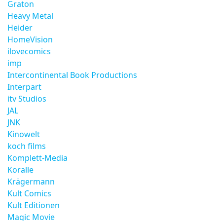
Graton
Heavy Metal
Heider
HomeVision
ilovecomics
imp
Intercontinental Book Productions
Interpart
itv Studios
JAL
JNK
Kinowelt
koch films
Komplett-Media
Koralle
Krägermann
Kult Comics
Kult Editionen
Magic Movie