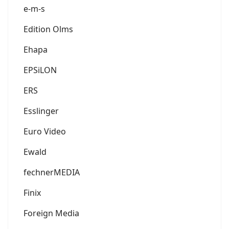
e-m-s
Edition Olms
Ehapa
EPSiLON
ERS
Esslinger
Euro Video
Ewald
fechnerMEDIA
Finix
Foreign Media