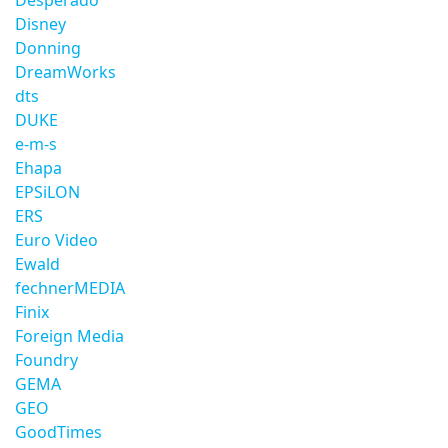
Desperado
Disney
Donning
DreamWorks
dts
DUKE
e-m-s
Ehapa
EPSiLON
ERS
Euro Video
Ewald
fechnerMEDIA
Finix
Foreign Media
Foundry
GEMA
GEO
GoodTimes