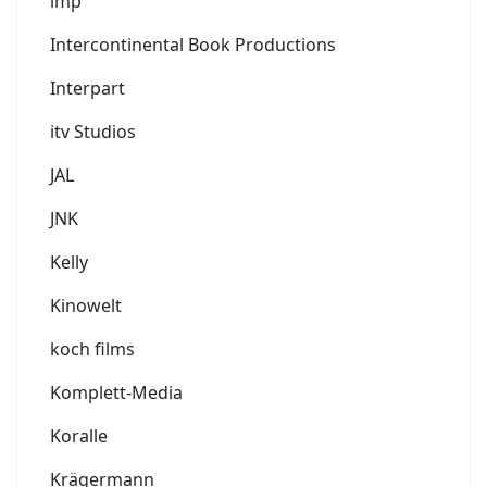
imp
Intercontinental Book Productions
Interpart
itv Studios
JAL
JNK
Kelly
Kinowelt
koch films
Komplett-Media
Koralle
Krägermann