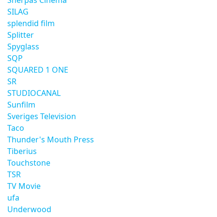
Sherpas Cinema
SILAG
splendid film
Splitter
Spyglass
SQP
SQUARED 1 ONE
SR
STUDIOCANAL
Sunfilm
Sveriges Television
Taco
Thunder's Mouth Press
Tiberius
Touchstone
TSR
TV Movie
ufa
Underwood