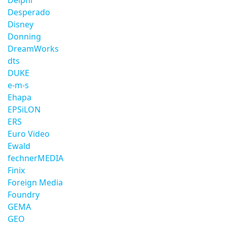
Delphi
Desperado
Disney
Donning
DreamWorks
dts
DUKE
e-m-s
Ehapa
EPSiLON
ERS
Euro Video
Ewald
fechnerMEDIA
Finix
Foreign Media
Foundry
GEMA
GEO