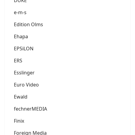
DUKE
e-m-s
Edition Olms
Ehapa
EPSiLON
ERS
Esslinger
Euro Video
Ewald
fechnerMEDIA
Finix
Foreign Media