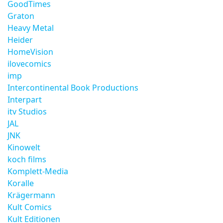
GoodTimes
Graton
Heavy Metal
Heider
HomeVision
ilovecomics
imp
Intercontinental Book Productions
Interpart
itv Studios
JAL
JNK
Kinowelt
koch films
Komplett-Media
Koralle
Krägermann
Kult Comics
Kult Editionen