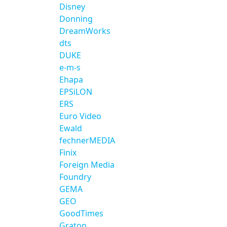
Disney
Donning
DreamWorks
dts
DUKE
e-m-s
Ehapa
EPSiLON
ERS
Euro Video
Ewald
fechnerMEDIA
Finix
Foreign Media
Foundry
GEMA
GEO
GoodTimes
Graton