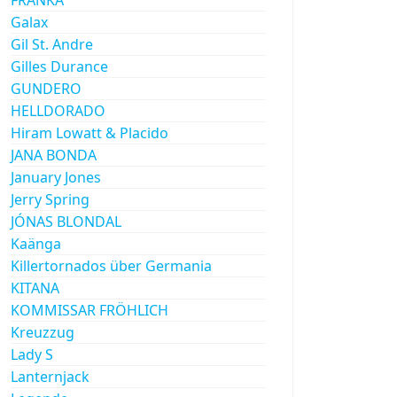
Galax
Gil St. Andre
Gilles Durance
GUNDERO
HELLDORADO
Hiram Lowatt & Placido
JANA BONDA
January Jones
Jerry Spring
JÓNAS BLONDAL
Kaänga
Killertornados über Germania
KITANA
KOMMISSAR FRÖHLICH
Kreuzzug
Lady S
Lanternjack