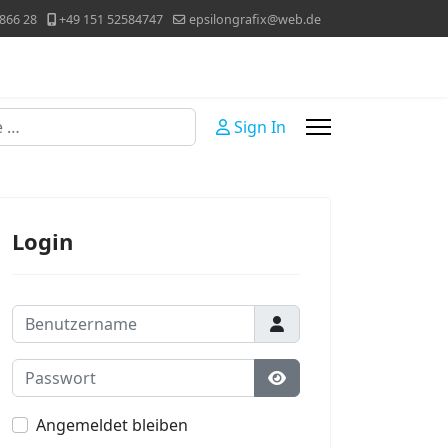
866 28
+49 151 52584747
epsilongrafix@web.de
Sign In
Login
Benutzername
Passwort
Passwort anzeigen
Angemeldet bleiben