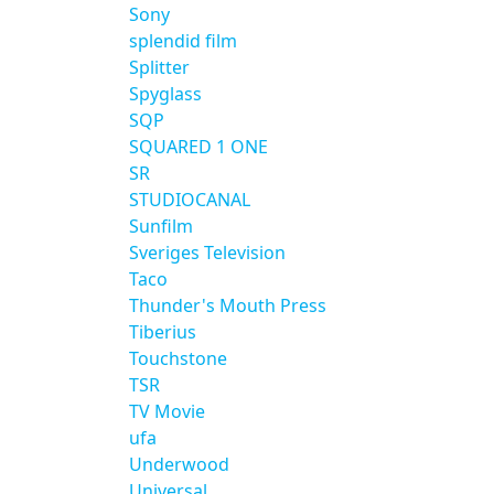
Sony
splendid film
Splitter
Spyglass
SQP
SQUARED 1 ONE
SR
STUDIOCANAL
Sunfilm
Sveriges Television
Taco
Thunder's Mouth Press
Tiberius
Touchstone
TSR
TV Movie
ufa
Underwood
Universal