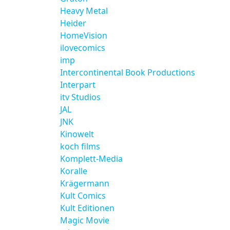
Heavy Metal
Heider
HomeVision
ilovecomics
imp
Intercontinental Book Productions
Interpart
itv Studios
JAL
JNK
Kinowelt
koch films
Komplett-Media
Koralle
Krägermann
Kult Comics
Kult Editionen
Magic Movie