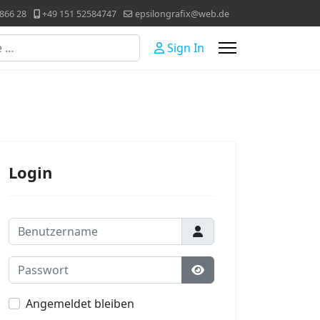
866 28
+49 151 52584747
epsilongrafix@web.de
Sign In
Login
Benutzername
Passwort
Passwort anzeigen
Angemeldet bleiben