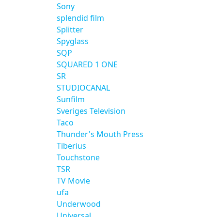
Sony
splendid film
Splitter
Spyglass
SQP
SQUARED 1 ONE
SR
STUDIOCANAL
Sunfilm
Sveriges Television
Taco
Thunder's Mouth Press
Tiberius
Touchstone
TSR
TV Movie
ufa
Underwood
Universal