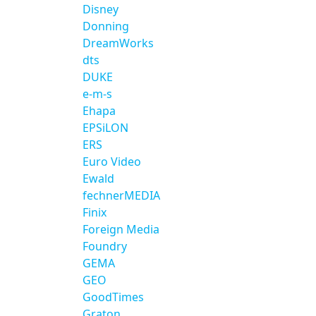
Disney
Donning
DreamWorks
dts
DUKE
e-m-s
Ehapa
EPSiLON
ERS
Euro Video
Ewald
fechnerMEDIA
Finix
Foreign Media
Foundry
GEMA
GEO
GoodTimes
Graton