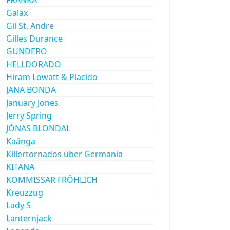
Galax
Gil St. Andre
Gilles Durance
GUNDERO
HELLDORADO
Hiram Lowatt & Placido
JANA BONDA
January Jones
Jerry Spring
JÓNAS BLONDAL
Kaänga
Killertornados über Germania
KITANA
KOMMISSAR FRÖHLICH
Kreuzzug
Lady S
Lanternjack