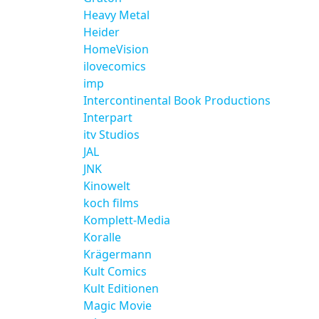
Heavy Metal
Heider
HomeVision
ilovecomics
imp
Intercontinental Book Productions
Interpart
itv Studios
JAL
JNK
Kinowelt
koch films
Komplett-Media
Koralle
Krägermann
Kult Comics
Kult Editionen
Magic Movie