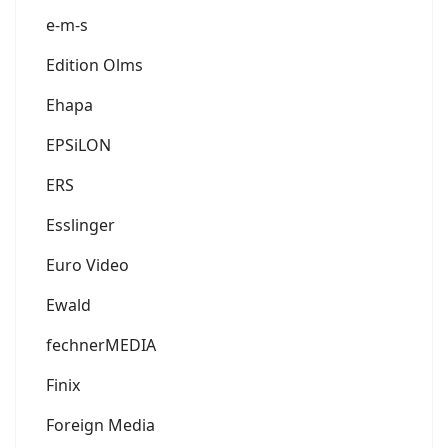
e-m-s
Edition Olms
Ehapa
EPSiLON
ERS
Esslinger
Euro Video
Ewald
fechnerMEDIA
Finix
Foreign Media