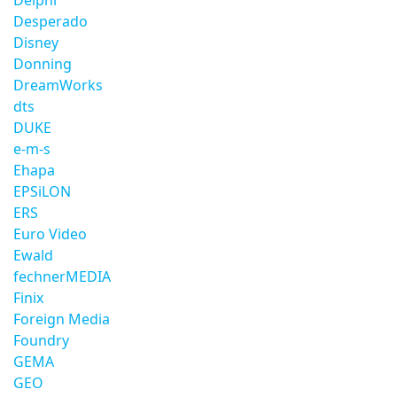
Delphi
Desperado
Disney
Donning
DreamWorks
dts
DUKE
e-m-s
Ehapa
EPSiLON
ERS
Euro Video
Ewald
fechnerMEDIA
Finix
Foreign Media
Foundry
GEMA
GEO