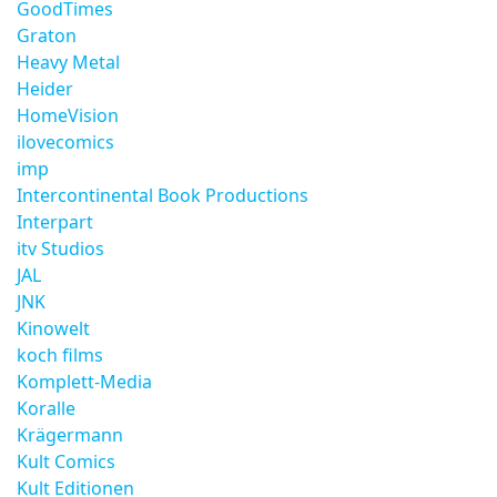
GoodTimes
Graton
Heavy Metal
Heider
HomeVision
ilovecomics
imp
Intercontinental Book Productions
Interpart
itv Studios
JAL
JNK
Kinowelt
koch films
Komplett-Media
Koralle
Krägermann
Kult Comics
Kult Editionen