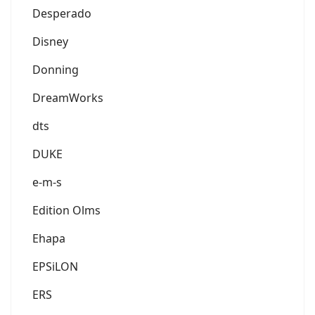
Desperado
Disney
Donning
DreamWorks
dts
DUKE
e-m-s
Edition Olms
Ehapa
EPSiLON
ERS