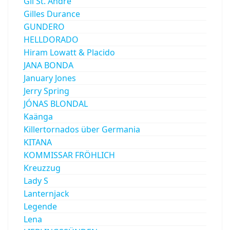
Gil St. Andre
Gilles Durance
GUNDERO
HELLDORADO
Hiram Lowatt & Placido
JANA BONDA
January Jones
Jerry Spring
JÓNAS BLONDAL
Kaänga
Killertornados über Germania
KITANA
KOMMISSAR FRÖHLICH
Kreuzzug
Lady S
Lanternjack
Legende
Lena