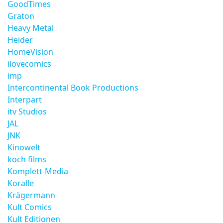
GoodTimes
Graton
Heavy Metal
Heider
HomeVision
ilovecomics
imp
Intercontinental Book Productions
Interpart
itv Studios
JAL
JNK
Kinowelt
koch films
Komplett-Media
Koralle
Krägermann
Kult Comics
Kult Editionen