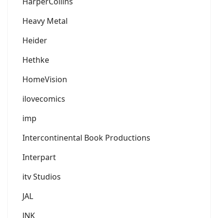
HarperCollins
Heavy Metal
Heider
Hethke
HomeVision
ilovecomics
imp
Intercontinental Book Productions
Interpart
itv Studios
JAL
JNK