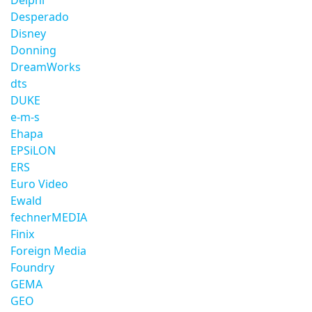
Delphi
Desperado
Disney
Donning
DreamWorks
dts
DUKE
e-m-s
Ehapa
EPSiLON
ERS
Euro Video
Ewald
fechnerMEDIA
Finix
Foreign Media
Foundry
GEMA
GEO