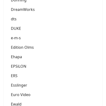
DreamWorks
dts
DUKE
e-m-s
Edition Olms
Ehapa
EPSiLON
ERS
Esslinger
Euro Video
Ewald