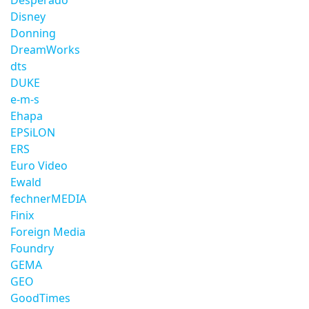
Desperado
Disney
Donning
DreamWorks
dts
DUKE
e-m-s
Ehapa
EPSiLON
ERS
Euro Video
Ewald
fechnerMEDIA
Finix
Foreign Media
Foundry
GEMA
GEO
GoodTimes