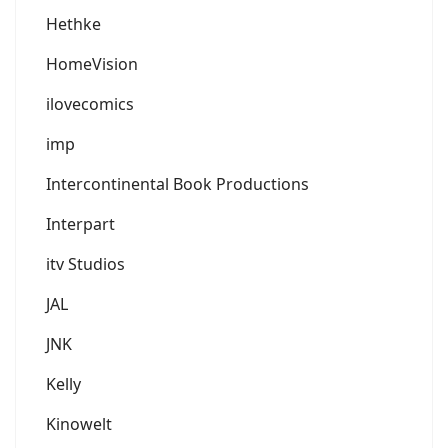
Hethke
HomeVision
ilovecomics
imp
Intercontinental Book Productions
Interpart
itv Studios
JAL
JNK
Kelly
Kinowelt