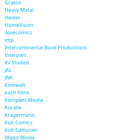
Graton
Heavy Metal
Heider
HomeVision
ilovecomics
imp
Intercontinental Book Productions
Interpart
itv Studios
JAL
JNK
Kinowelt
koch films
Komplett-Media
Koralle
Krägermann
Kult Comics
Kult Editionen
Magic Movie