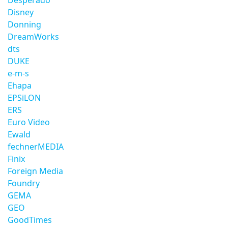
Desperado
Disney
Donning
DreamWorks
dts
DUKE
e-m-s
Ehapa
EPSiLON
ERS
Euro Video
Ewald
fechnerMEDIA
Finix
Foreign Media
Foundry
GEMA
GEO
GoodTimes