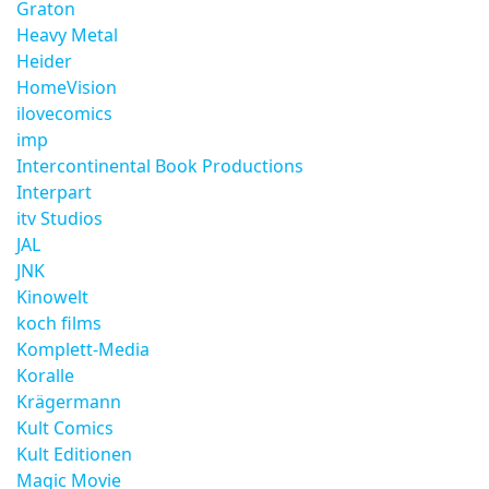
Graton
Heavy Metal
Heider
HomeVision
ilovecomics
imp
Intercontinental Book Productions
Interpart
itv Studios
JAL
JNK
Kinowelt
koch films
Komplett-Media
Koralle
Krägermann
Kult Comics
Kult Editionen
Magic Movie