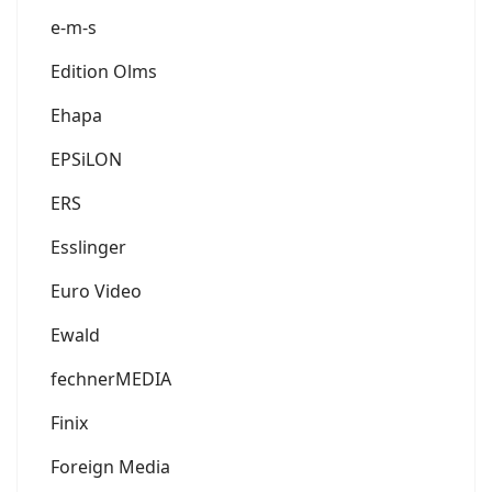
e-m-s
Edition Olms
Ehapa
EPSiLON
ERS
Esslinger
Euro Video
Ewald
fechnerMEDIA
Finix
Foreign Media