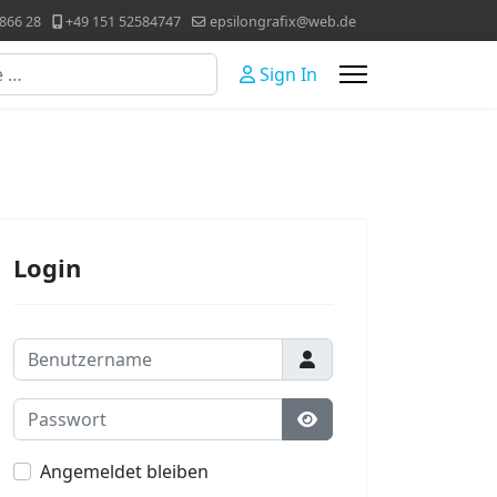
866 28
+49 151 52584747
epsilongrafix@web.de
Sign In
Login
Benutzername
Passwort
Passwort anzeigen
Angemeldet bleiben