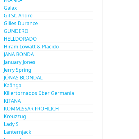
Galax
Gil St. Andre
Gilles Durance
GUNDERO
HELLDORADO
Hiram Lowatt & Placido
JANA BONDA
January Jones
Jerry Spring
JÓNAS BLONDAL
Kaänga
Killertornados über Germania
KITANA
KOMMISSAR FRÖHLICH
Kreuzzug
Lady S
Lanternjack