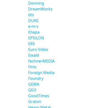
Donning
DreamWorks
dts
DUKE
e-m-s
Ehapa
EPSiLON
ERS
Euro Video
Ewald
fechnerMEDIA
Finix
Foreign Media
Foundry
GEMA
GEO
GoodTimes
Graton
Heavy Metal