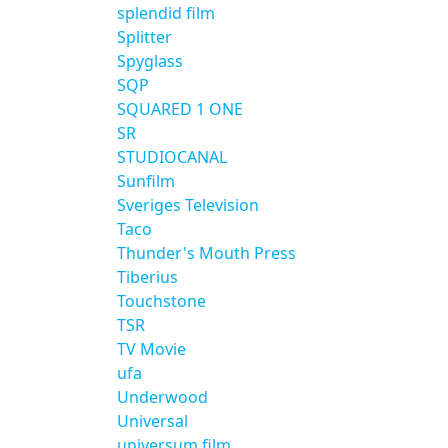
splendid film
Splitter
Spyglass
SQP
SQUARED 1 ONE
SR
STUDIOCANAL
Sunfilm
Sveriges Television
Taco
Thunder's Mouth Press
Tiberius
Touchstone
TSR
TV Movie
ufa
Underwood
Universal
universum film