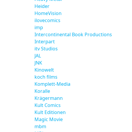
Heider
HomeVision
ilovecomics
imp
Intercontinental Book Productions
Interpart
itv Studios
JAL
JNK
Kinowelt
koch films
Komplett-Media
Koralle
Krägermann
Kult Comics
Kult Editionen
Magic Movie
mbm