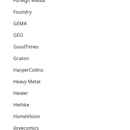
Foreign Media
Foundry
GEMA
GEO
GoodTimes
Graton
HarperCollins
Heavy Metal
Heider
Hethke
HomeVision
ilovecomics