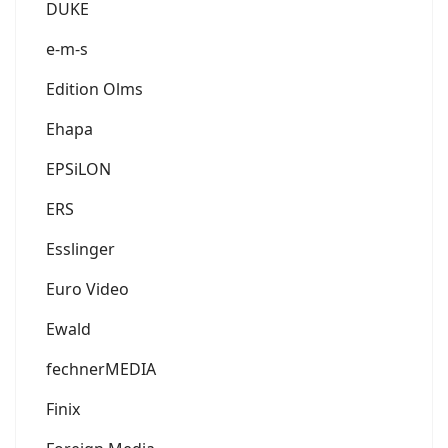
DUKE
e-m-s
Edition Olms
Ehapa
EPSiLON
ERS
Esslinger
Euro Video
Ewald
fechnerMEDIA
Finix