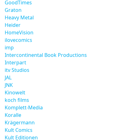
GoodTimes
Graton
Heavy Metal
Heider
HomeVision
ilovecomics
imp
Intercontinental Book Productions
Interpart
itv Studios
JAL
JNK
Kinowelt
koch films
Komplett-Media
Koralle
Krägermann
Kult Comics
Kult Editionen