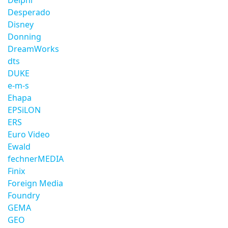
Delphi
Desperado
Disney
Donning
DreamWorks
dts
DUKE
e-m-s
Ehapa
EPSiLON
ERS
Euro Video
Ewald
fechnerMEDIA
Finix
Foreign Media
Foundry
GEMA
GEO