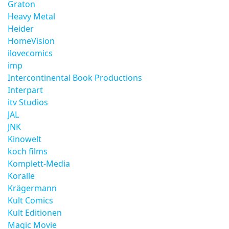
Graton
Heavy Metal
Heider
HomeVision
ilovecomics
imp
Intercontinental Book Productions
Interpart
itv Studios
JAL
JNK
Kinowelt
koch films
Komplett-Media
Koralle
Krägermann
Kult Comics
Kult Editionen
Magic Movie