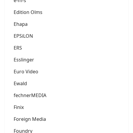
e-m-s
Edition Olms
Ehapa
EPSiLON
ERS
Esslinger
Euro Video
Ewald
fechnerMEDIA
Finix
Foreign Media
Foundry