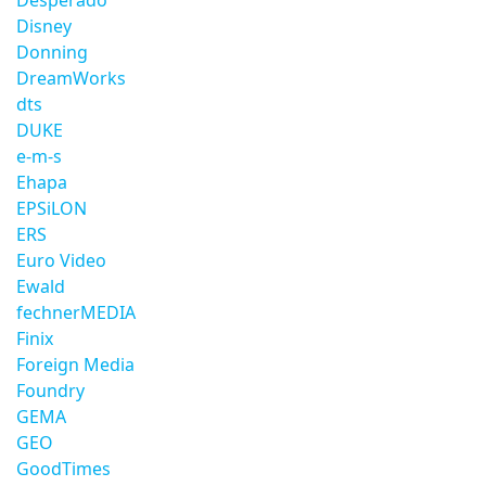
Desperado
Disney
Donning
DreamWorks
dts
DUKE
e-m-s
Ehapa
EPSiLON
ERS
Euro Video
Ewald
fechnerMEDIA
Finix
Foreign Media
Foundry
GEMA
GEO
GoodTimes