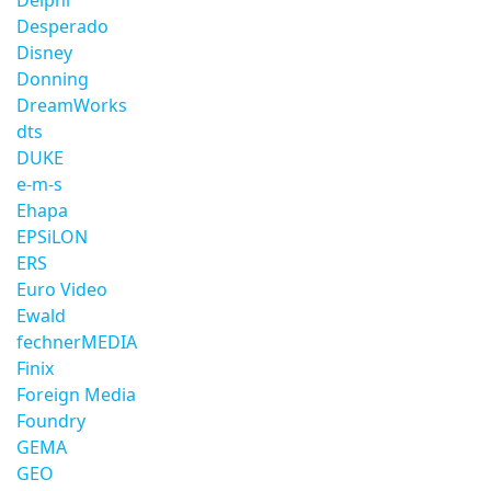
Delphi
Desperado
Disney
Donning
DreamWorks
dts
DUKE
e-m-s
Ehapa
EPSiLON
ERS
Euro Video
Ewald
fechnerMEDIA
Finix
Foreign Media
Foundry
GEMA
GEO