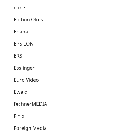
e-m-s
Edition Olms
Ehapa
EPSiLON
ERS
Esslinger
Euro Video
Ewald
fechnerMEDIA
Finix
Foreign Media