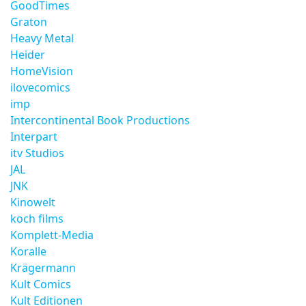
GoodTimes
Graton
Heavy Metal
Heider
HomeVision
ilovecomics
imp
Intercontinental Book Productions
Interpart
itv Studios
JAL
JNK
Kinowelt
koch films
Komplett-Media
Koralle
Krägermann
Kult Comics
Kult Editionen