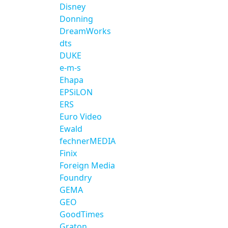
Disney
Donning
DreamWorks
dts
DUKE
e-m-s
Ehapa
EPSiLON
ERS
Euro Video
Ewald
fechnerMEDIA
Finix
Foreign Media
Foundry
GEMA
GEO
GoodTimes
Graton