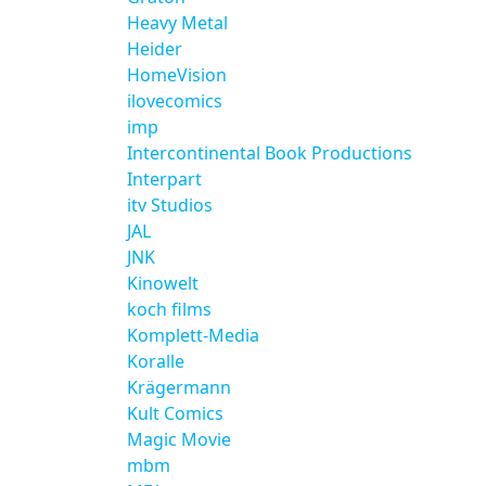
Heavy Metal
Heider
HomeVision
ilovecomics
imp
Intercontinental Book Productions
Interpart
itv Studios
JAL
JNK
Kinowelt
koch films
Komplett-Media
Koralle
Krägermann
Kult Comics
Magic Movie
mbm