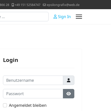
866 28
+49 151 52584747
epsilongrafix@web.de
Sign In
Login
Benutzername
Passwort
Passwort anzeigen
Angemeldet bleiben