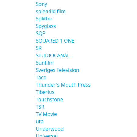
Sony
splendid film
Splitter
Spyglass
SQP
SQUARED 1 ONE
SR
STUDIOCANAL
Sunfilm
Sveriges Television
Taco
Thunder's Mouth Press
Tiberius
Touchstone
TSR
TV Movie
ufa
Underwood
Universal