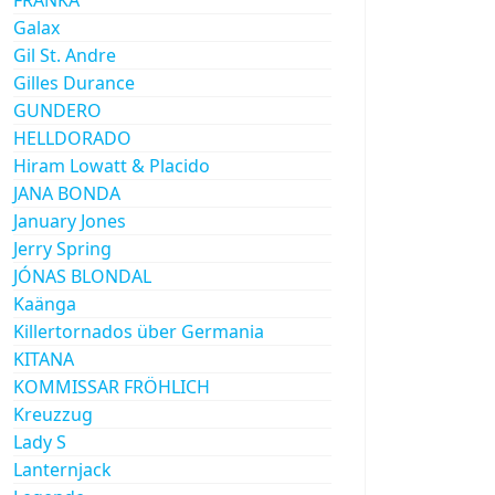
Galax
Gil St. Andre
Gilles Durance
GUNDERO
HELLDORADO
Hiram Lowatt & Placido
JANA BONDA
January Jones
Jerry Spring
JÓNAS BLONDAL
Kaänga
Killertornados über Germania
KITANA
KOMMISSAR FRÖHLICH
Kreuzzug
Lady S
Lanternjack