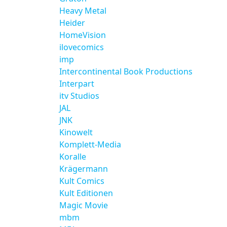
Heavy Metal
Heider
HomeVision
ilovecomics
imp
Intercontinental Book Productions
Interpart
itv Studios
JAL
JNK
Kinowelt
Komplett-Media
Koralle
Krägermann
Kult Comics
Kult Editionen
Magic Movie
mbm