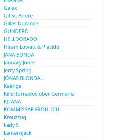
Galax
Gil St. Andre
Gilles Durance
GUNDERO
HELLDORADO
Hiram Lowatt & Placido
JANA BONDA
January Jones
Jerry Spring
JÓNAS BLONDAL
Kaänga
Killertornados über Germania
KITANA
KOMMISSAR FRÖHLICH
Kreuzzug
Lady S
Lanternjack