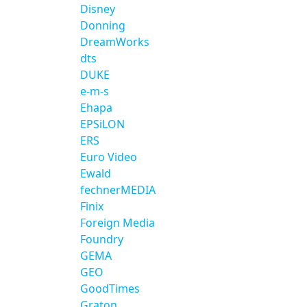
Disney
Donning
DreamWorks
dts
DUKE
e-m-s
Ehapa
EPSiLON
ERS
Euro Video
Ewald
fechnerMEDIA
Finix
Foreign Media
Foundry
GEMA
GEO
GoodTimes
Graton