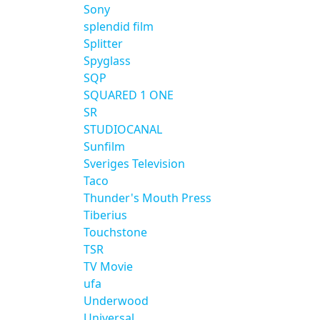
Sony
splendid film
Splitter
Spyglass
SQP
SQUARED 1 ONE
SR
STUDIOCANAL
Sunfilm
Sveriges Television
Taco
Thunder's Mouth Press
Tiberius
Touchstone
TSR
TV Movie
ufa
Underwood
Universal