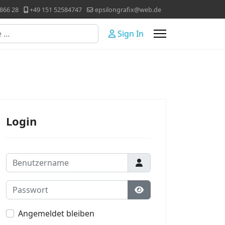
866 28
+49 151 52584747
epsilongrafix@web.de
Sign In
Login
Benutzername
Passwort
Passwort anzeigen
Angemeldet bleiben