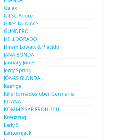
Galax
Gil St. Andre
Gilles Durance
GUNDERO
HELLDORADO
Hiram Lowatt & Placido
JANA BONDA
January Jones
Jerry Spring
JÓNAS BLONDAL
Kaänga
Killertornados über Germania
KITANA
KOMMISSAR FRÖHLICH
Kreuzzug
Lady S
Lanternjack