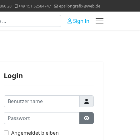
866 28
+49 151 52584747
epsilongrafix@web.de
Sign In
Login
Benutzername
Passwort
Passwort anzeigen
Angemeldet bleiben