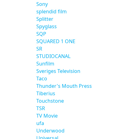
Sony
splendid film
Splitter
Spyglass
SQP
SQUARED 1 ONE
SR
STUDIOCANAL
Sunfilm
Sveriges Television
Taco
Thunder's Mouth Press
Tiberius
Touchstone
TSR
TV Movie
ufa
Underwood
Universal