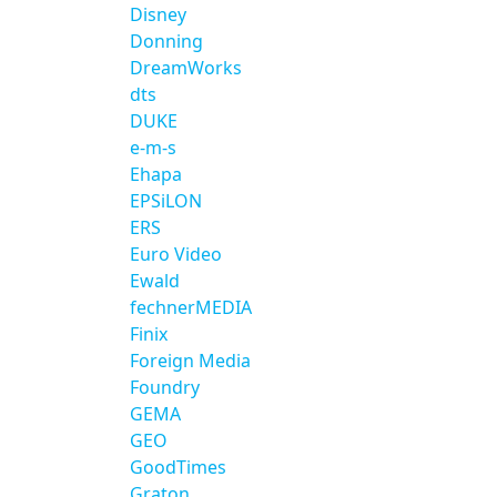
Disney
Donning
DreamWorks
dts
DUKE
e-m-s
Ehapa
EPSiLON
ERS
Euro Video
Ewald
fechnerMEDIA
Finix
Foreign Media
Foundry
GEMA
GEO
GoodTimes
Graton