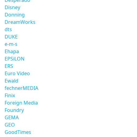
Desperado
Disney
Donning
DreamWorks
dts
DUKE
e-m-s
Ehapa
EPSiLON
ERS
Euro Video
Ewald
fechnerMEDIA
Finix
Foreign Media
Foundry
GEMA
GEO
GoodTimes