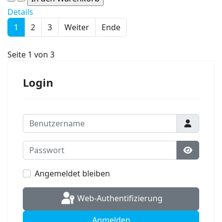
Details
1
2
3
Weiter
Ende
Seite 1 von 3
Login
Benutzername
Passwort
Passwort
Angemeldet bleiben
Web-Authentifizierung
Anmelden