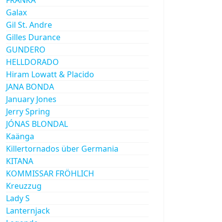
Galax
Gil St. Andre
Gilles Durance
GUNDERO
HELLDORADO
Hiram Lowatt & Placido
JANA BONDA
January Jones
Jerry Spring
JÓNAS BLONDAL
Kaänga
Killertornados über Germania
KITANA
KOMMISSAR FRÖHLICH
Kreuzzug
Lady S
Lanternjack