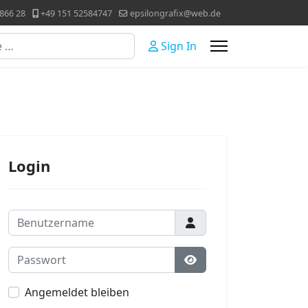
866 28
+49 151 52584747
epsilongrafix@web.de
Sign In
Login
Benutzername
Passwort
Passwort anzeigen
Angemeldet bleiben