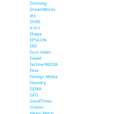
Donning
DreamWorks
dts
DUKE
e-m-s
Ehapa
EPSiLON
ERS
Euro Video
Ewald
fechnerMEDIA
Finix
Foreign Media
Foundry
GEMA
GEO
GoodTimes
Graton
Heavy Metal