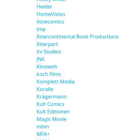
Heider
HomeVision
ilovecomics
imp
Intercontinental Book Productions
Interpart
itv Studios
JNK
Kinowelt
koch films
Komplett-Media
Koralle
Krägermann
Kult Comics
Kult Editionen
Magic Movie
mbm
MFA+