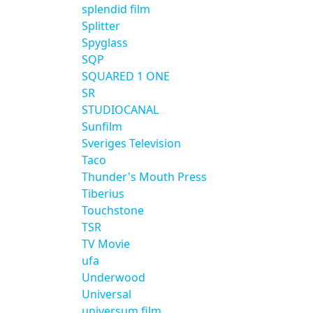
splendid film
Splitter
Spyglass
SQP
SQUARED 1 ONE
SR
STUDIOCANAL
Sunfilm
Sveriges Television
Taco
Thunder's Mouth Press
Tiberius
Touchstone
TSR
TV Movie
ufa
Underwood
Universal
universum film