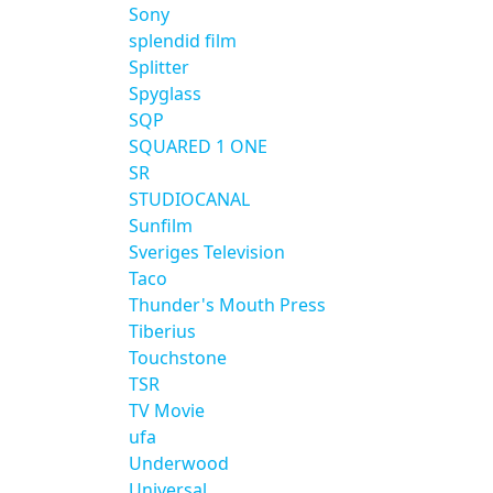
Sony
splendid film
Splitter
Spyglass
SQP
SQUARED 1 ONE
SR
STUDIOCANAL
Sunfilm
Sveriges Television
Taco
Thunder's Mouth Press
Tiberius
Touchstone
TSR
TV Movie
ufa
Underwood
Universal