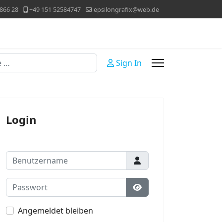
866 28
+49 151 52584747
epsilongrafix@web.de
Sign In
Login
Benutzername
Passwort
Passwort anzeigen
Angemeldet bleiben