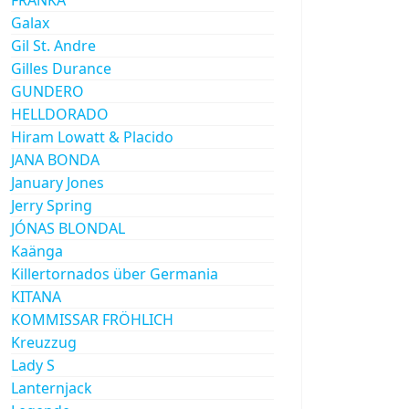
Galax
Gil St. Andre
Gilles Durance
GUNDERO
HELLDORADO
Hiram Lowatt & Placido
JANA BONDA
January Jones
Jerry Spring
JÓNAS BLONDAL
Kaänga
Killertornados über Germania
KITANA
KOMMISSAR FRÖHLICH
Kreuzzug
Lady S
Lanternjack