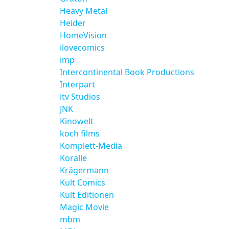
Heavy Metal
Heider
HomeVision
ilovecomics
imp
Intercontinental Book Productions
Interpart
itv Studios
JNK
Kinowelt
koch films
Komplett-Media
Koralle
Krägermann
Kult Comics
Kult Editionen
Magic Movie
mbm