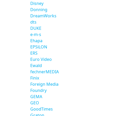
Disney
Donning
DreamWorks
dts
DUKE
e-m-s
Ehapa
EPSiLON
ERS
Euro Video
Ewald
fechnerMEDIA
Finix
Foreign Media
Foundry
GEMA
GEO
GoodTimes
Graton