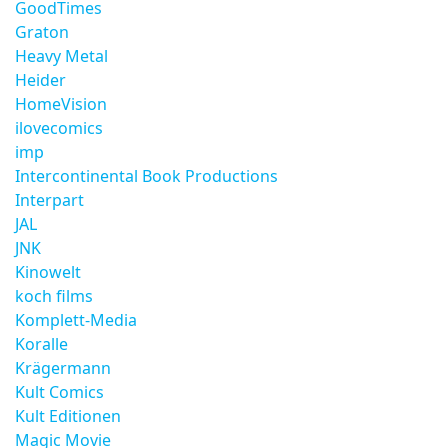
GoodTimes
Graton
Heavy Metal
Heider
HomeVision
ilovecomics
imp
Intercontinental Book Productions
Interpart
JAL
JNK
Kinowelt
koch films
Komplett-Media
Koralle
Krägermann
Kult Comics
Kult Editionen
Magic Movie