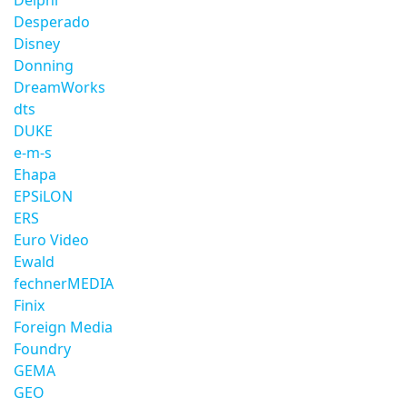
Delphi
Desperado
Disney
Donning
DreamWorks
dts
DUKE
e-m-s
Ehapa
EPSiLON
ERS
Euro Video
Ewald
fechnerMEDIA
Finix
Foreign Media
Foundry
GEMA
GEO