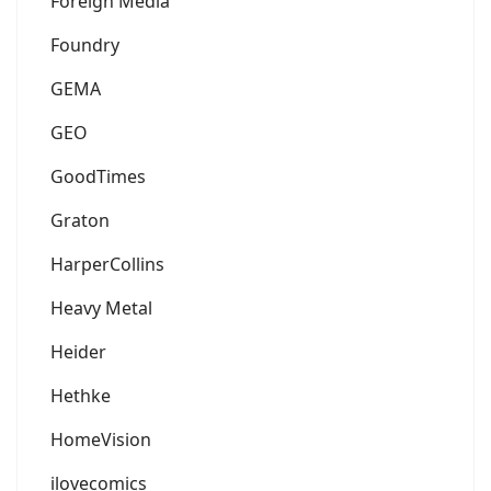
Foreign Media
Foundry
GEMA
GEO
GoodTimes
Graton
HarperCollins
Heavy Metal
Heider
Hethke
HomeVision
ilovecomics