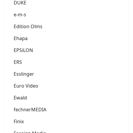
DUKE
e-m-s
Edition Olms
Ehapa
EPSiLON
ERS
Esslinger
Euro Video
Ewald
fechnerMEDIA
Finix