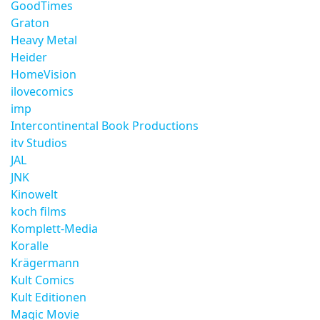
GoodTimes
Graton
Heavy Metal
Heider
HomeVision
ilovecomics
imp
Intercontinental Book Productions
itv Studios
JAL
JNK
Kinowelt
koch films
Komplett-Media
Koralle
Krägermann
Kult Comics
Kult Editionen
Magic Movie