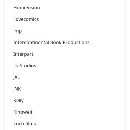
HomeVision
ilovecomics
imp
Intercontinental Book Productions
Interpart
itv Studios
JAL
JNK
Kelly
Kinowelt
koch films