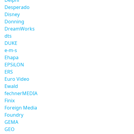
Delphi
Desperado
Disney
Donning
DreamWorks
dts
DUKE
e-m-s
Ehapa
EPSiLON
ERS
Euro Video
Ewald
fechnerMEDIA
Finix
Foreign Media
Foundry
GEMA
GEO