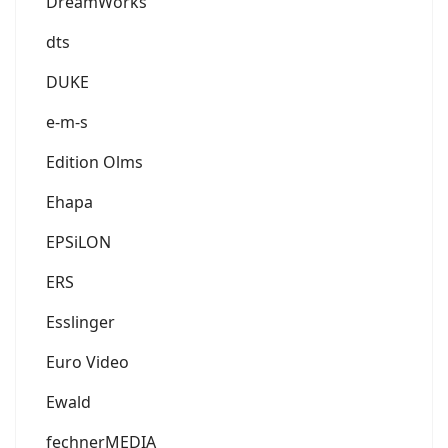
DreamWorks
dts
DUKE
e-m-s
Edition Olms
Ehapa
EPSiLON
ERS
Esslinger
Euro Video
Ewald
fechnerMEDIA