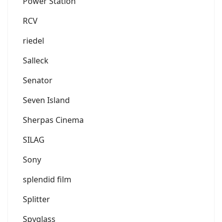
Power Station
RCV
riedel
Salleck
Senator
Seven Island
Sherpas Cinema
SILAG
Sony
splendid film
Splitter
Spyglass