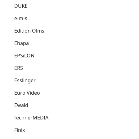
DUKE
e-m-s
Edition Olms
Ehapa
EPSiLON
ERS
Esslinger
Euro Video
Ewald
fechnerMEDIA
Finix