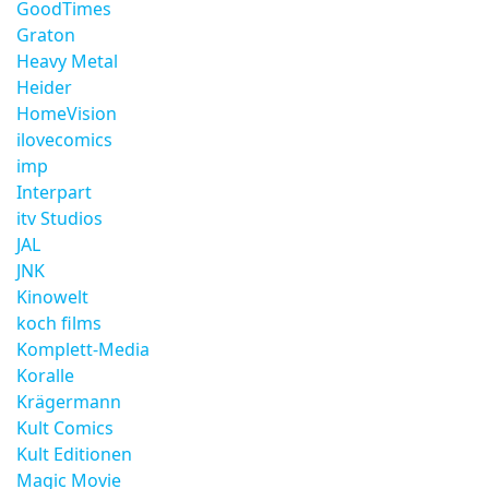
GoodTimes
Graton
Heavy Metal
Heider
HomeVision
ilovecomics
imp
Interpart
itv Studios
JAL
JNK
Kinowelt
koch films
Komplett-Media
Koralle
Krägermann
Kult Comics
Kult Editionen
Magic Movie