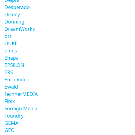
Delphi
Desperado
Disney
Donning
DreamWorks
dts
DUKE
e-m-s
Ehapa
EPSiLON
ERS
Euro Video
Ewald
fechnerMEDIA
Finix
Foreign Media
Foundry
GEMA
GEO