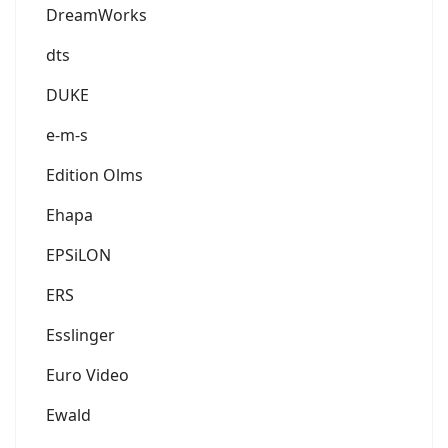
DreamWorks
dts
DUKE
e-m-s
Edition Olms
Ehapa
EPSiLON
ERS
Esslinger
Euro Video
Ewald