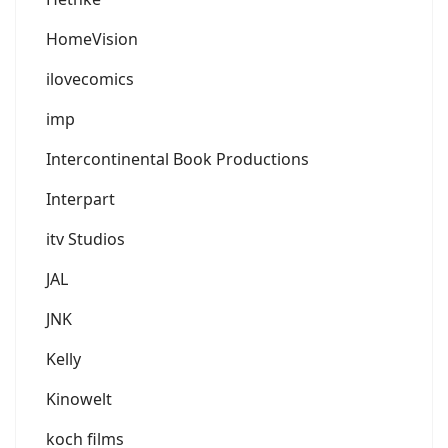
HomeVision
ilovecomics
imp
Intercontinental Book Productions
Interpart
itv Studios
JAL
JNK
Kelly
Kinowelt
koch films