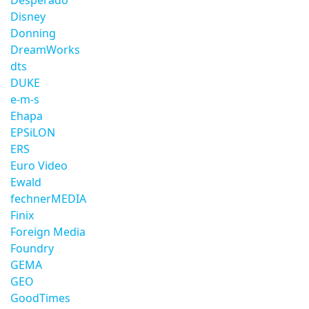
Desperado
Disney
Donning
DreamWorks
dts
DUKE
e-m-s
Ehapa
EPSiLON
ERS
Euro Video
Ewald
fechnerMEDIA
Finix
Foreign Media
Foundry
GEMA
GEO
GoodTimes