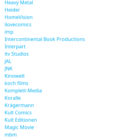
Heavy Metal
Heider
HomeVision
ilovecomics
imp
Intercontinental Book Productions
Interpart
itv Studios
JAL
JNK
Kinowelt
koch films
Komplett-Media
Koralle
Krägermann
Kult Comics
Kult Editionen
Magic Movie
mbm