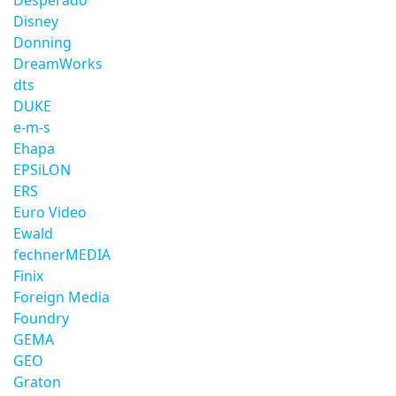
Desperado
Disney
Donning
DreamWorks
dts
DUKE
e-m-s
Ehapa
EPSiLON
ERS
Euro Video
Ewald
fechnerMEDIA
Finix
Foreign Media
Foundry
GEMA
GEO
Graton