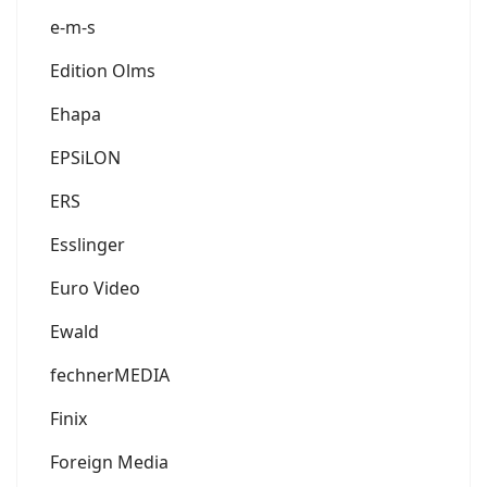
e-m-s
Edition Olms
Ehapa
EPSiLON
ERS
Esslinger
Euro Video
Ewald
fechnerMEDIA
Finix
Foreign Media