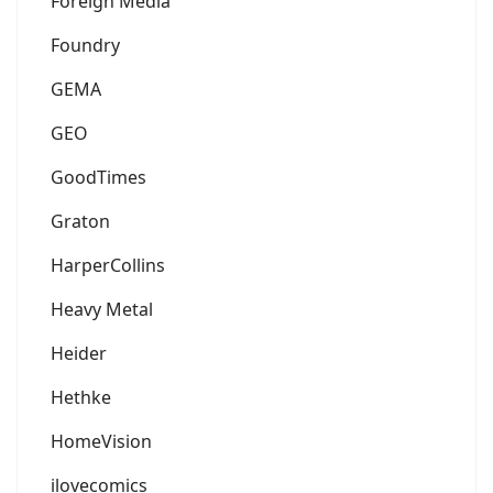
Foreign Media
Foundry
GEMA
GEO
GoodTimes
Graton
HarperCollins
Heavy Metal
Heider
Hethke
HomeVision
ilovecomics