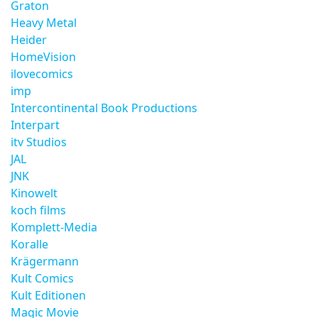
Graton
Heavy Metal
Heider
HomeVision
ilovecomics
imp
Intercontinental Book Productions
Interpart
itv Studios
JAL
JNK
Kinowelt
koch films
Komplett-Media
Koralle
Krägermann
Kult Comics
Kult Editionen
Magic Movie