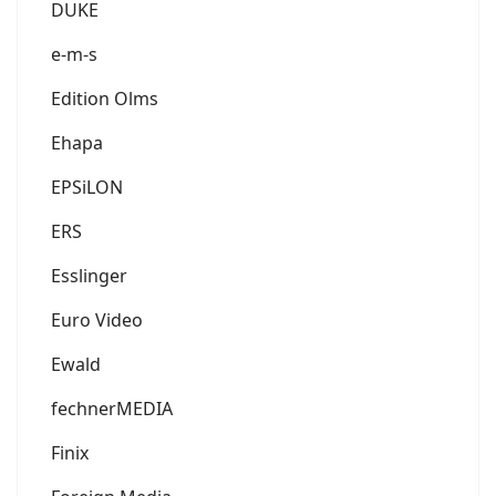
DUKE
e-m-s
Edition Olms
Ehapa
EPSiLON
ERS
Esslinger
Euro Video
Ewald
fechnerMEDIA
Finix