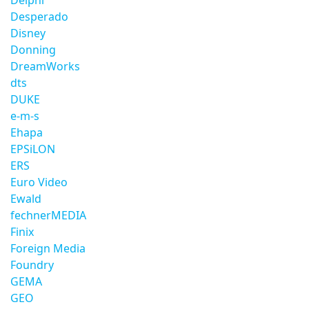
Delphi
Desperado
Disney
Donning
DreamWorks
dts
DUKE
e-m-s
Ehapa
EPSiLON
ERS
Euro Video
Ewald
fechnerMEDIA
Finix
Foreign Media
Foundry
GEMA
GEO