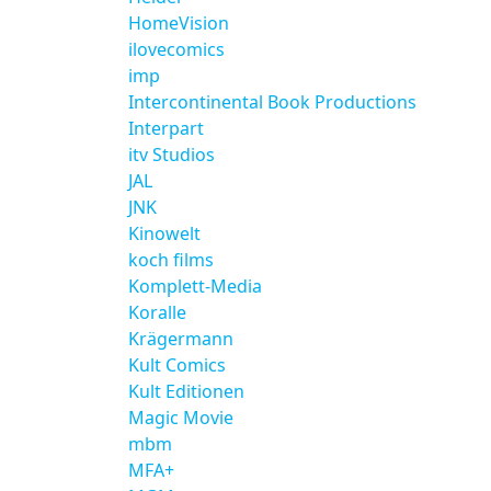
HomeVision
ilovecomics
imp
Intercontinental Book Productions
Interpart
itv Studios
JAL
JNK
Kinowelt
koch films
Komplett-Media
Koralle
Krägermann
Kult Comics
Kult Editionen
Magic Movie
mbm
MFA+