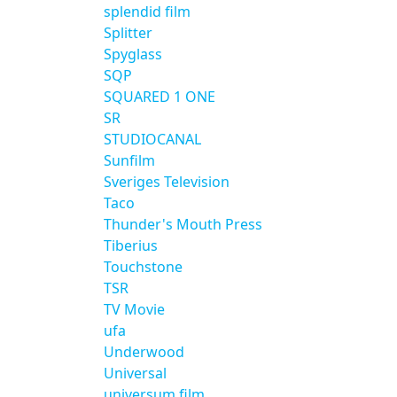
splendid film
Splitter
Spyglass
SQP
SQUARED 1 ONE
SR
STUDIOCANAL
Sunfilm
Sveriges Television
Taco
Thunder's Mouth Press
Tiberius
Touchstone
TSR
TV Movie
ufa
Underwood
Universal
universum film