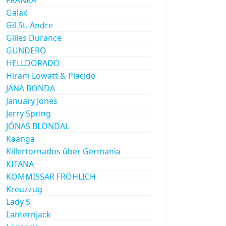
Galax
Gil St. Andre
Gilles Durance
GUNDERO
HELLDORADO
Hiram Lowatt & Placido
JANA BONDA
January Jones
Jerry Spring
JÓNAS BLONDAL
Kaänga
Killertornados über Germania
KITANA
KOMMISSAR FRÖHLICH
Kreuzzug
Lady S
Lanternjack