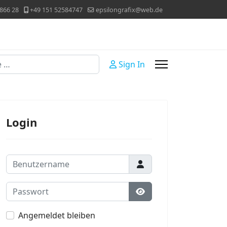
866 28
+49 151 52584747
epsilongrafix@web.de
Sign In
Login
Benutzername
Passwort
Passwort anzeigen
Angemeldet bleiben