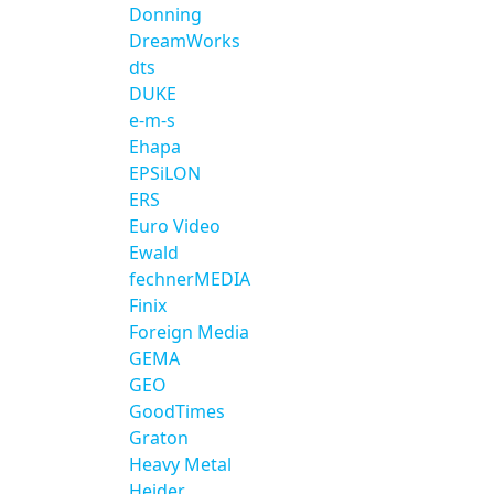
Donning
DreamWorks
dts
DUKE
e-m-s
Ehapa
EPSiLON
ERS
Euro Video
Ewald
fechnerMEDIA
Finix
Foreign Media
GEMA
GEO
GoodTimes
Graton
Heavy Metal
Heider