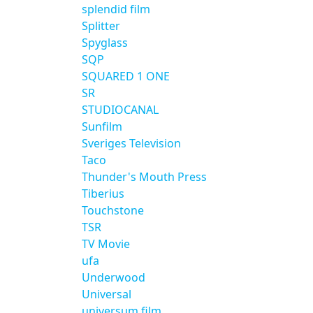
splendid film
Splitter
Spyglass
SQP
SQUARED 1 ONE
SR
STUDIOCANAL
Sunfilm
Sveriges Television
Taco
Thunder's Mouth Press
Tiberius
Touchstone
TSR
TV Movie
ufa
Underwood
Universal
universum film