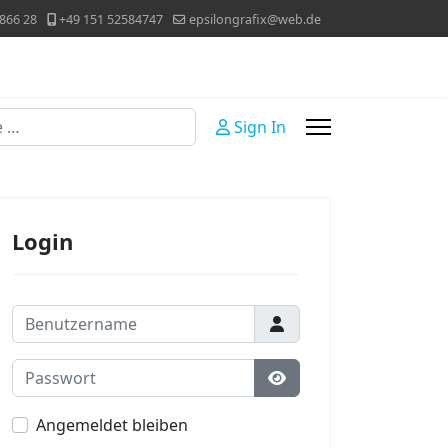
866 28
+49 151 52584747
epsilongrafix@web.de
Sign In
Login
Benutzername
Passwort
Passwort anzeigen
Angemeldet bleiben