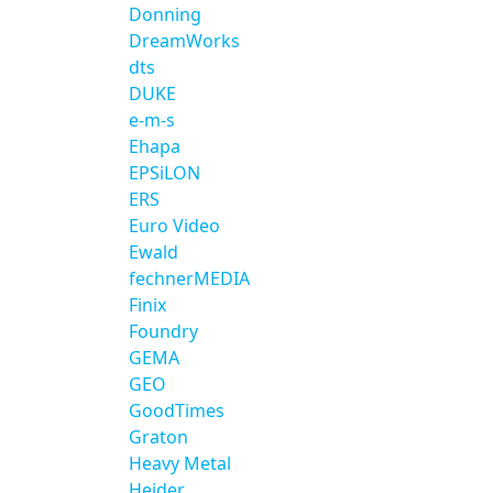
Donning
DreamWorks
dts
DUKE
e-m-s
Ehapa
EPSiLON
ERS
Euro Video
Ewald
fechnerMEDIA
Finix
Foundry
GEMA
GEO
GoodTimes
Graton
Heavy Metal
Heider