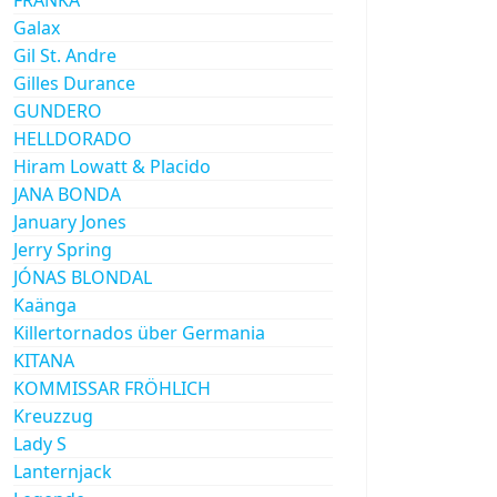
Galax
Gil St. Andre
Gilles Durance
GUNDERO
HELLDORADO
Hiram Lowatt & Placido
JANA BONDA
January Jones
Jerry Spring
JÓNAS BLONDAL
Kaänga
Killertornados über Germania
KITANA
KOMMISSAR FRÖHLICH
Kreuzzug
Lady S
Lanternjack