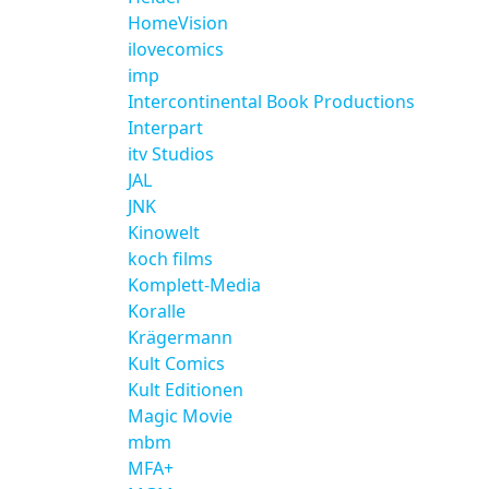
HomeVision
ilovecomics
imp
Intercontinental Book Productions
Interpart
itv Studios
JAL
JNK
Kinowelt
koch films
Komplett-Media
Koralle
Krägermann
Kult Comics
Kult Editionen
Magic Movie
mbm
MFA+