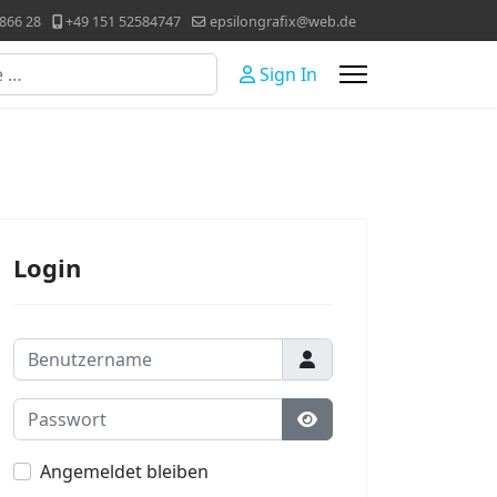
866 28
+49 151 52584747
epsilongrafix@web.de
Sign In
Login
Benutzername
Passwort
Passwort anzeigen
Angemeldet bleiben