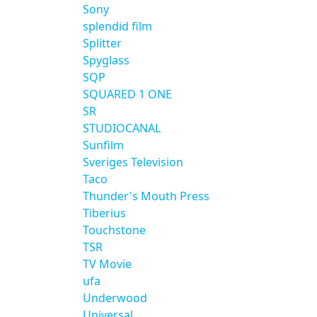
Sony
splendid film
Splitter
Spyglass
SQP
SQUARED 1 ONE
SR
STUDIOCANAL
Sunfilm
Sveriges Television
Taco
Thunder's Mouth Press
Tiberius
Touchstone
TSR
TV Movie
ufa
Underwood
Universal