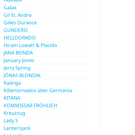
Galax
Gil St. Andre
Gilles Durance
GUNDERO
HELLDORADO
Hiram Lowatt & Placido
JANA BONDA
January Jones
Jerry Spring
JÓNAS BLONDAL
Kaänga
Killertornados über Germania
KITANA
KOMMISSAR FRÖHLICH
Kreuzzug
Lady S
Lanternjack