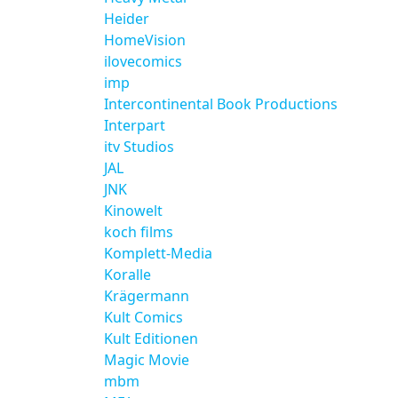
Heider
HomeVision
ilovecomics
imp
Intercontinental Book Productions
Interpart
itv Studios
JAL
JNK
Kinowelt
koch films
Komplett-Media
Koralle
Krägermann
Kult Comics
Kult Editionen
Magic Movie
mbm