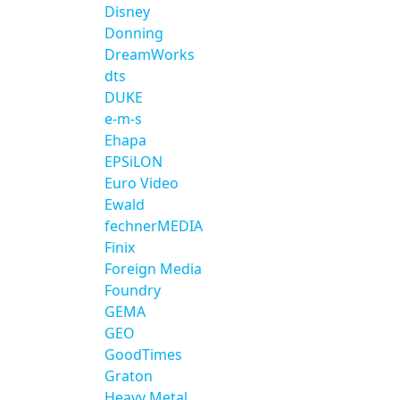
Disney
Donning
DreamWorks
dts
DUKE
e-m-s
Ehapa
EPSiLON
Euro Video
Ewald
fechnerMEDIA
Finix
Foreign Media
Foundry
GEMA
GEO
GoodTimes
Graton
Heavy Metal