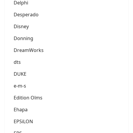
Delphi
Desperado
Disney
Donning
DreamWorks
dts
DUKE
e-m-s
Edition Olms
Ehapa
EPSiLON