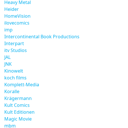
Heavy Metal
Heider
HomeVision
ilovecomics
imp
Intercontinental Book Productions
Interpart
itv Studios
JAL
JNK
Kinowelt
koch films
Komplett-Media
Koralle
Krägermann
Kult Comics
Kult Editionen
Magic Movie
mbm