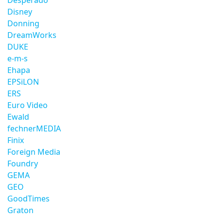
Desperado
Disney
Donning
DreamWorks
DUKE
e-m-s
Ehapa
EPSiLON
ERS
Euro Video
Ewald
fechnerMEDIA
Finix
Foreign Media
Foundry
GEMA
GEO
GoodTimes
Graton