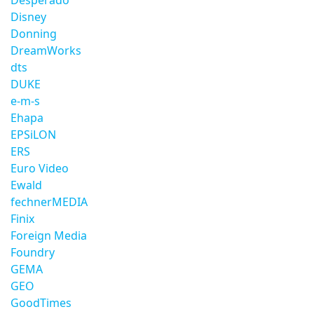
Desperado
Disney
Donning
DreamWorks
dts
DUKE
e-m-s
Ehapa
EPSiLON
ERS
Euro Video
Ewald
fechnerMEDIA
Finix
Foreign Media
Foundry
GEMA
GEO
GoodTimes