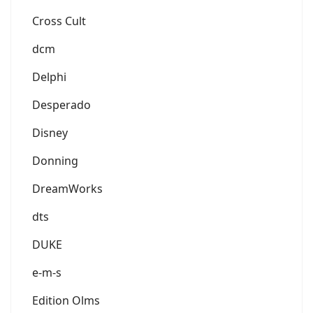
Cross Cult
dcm
Delphi
Desperado
Disney
Donning
DreamWorks
dts
DUKE
e-m-s
Edition Olms