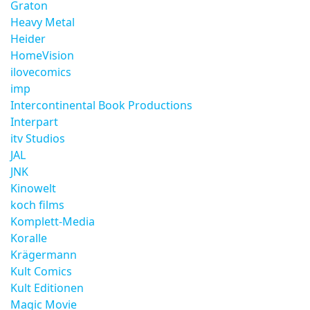
Graton
Heavy Metal
Heider
HomeVision
ilovecomics
imp
Intercontinental Book Productions
Interpart
itv Studios
JAL
JNK
Kinowelt
koch films
Komplett-Media
Koralle
Krägermann
Kult Comics
Kult Editionen
Magic Movie