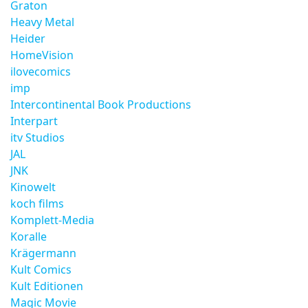
Graton
Heavy Metal
Heider
HomeVision
ilovecomics
imp
Intercontinental Book Productions
Interpart
itv Studios
JAL
JNK
Kinowelt
koch films
Komplett-Media
Koralle
Krägermann
Kult Comics
Kult Editionen
Magic Movie