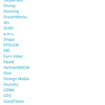
Desperado
Disney
Donning
DreamWorks
dts
DUKE
e-m-s
Ehapa
EPSiLON
ERS
Euro Video
Ewald
fechnerMEDIA
Finix
Foreign Media
Foundry
GEMA
GEO
GoodTimes