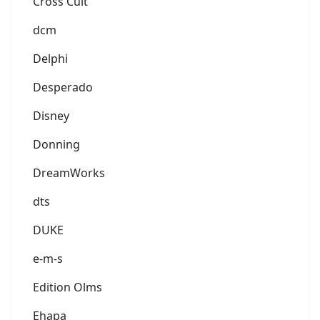
Cross Cult
dcm
Delphi
Desperado
Disney
Donning
DreamWorks
dts
DUKE
e-m-s
Edition Olms
Ehapa