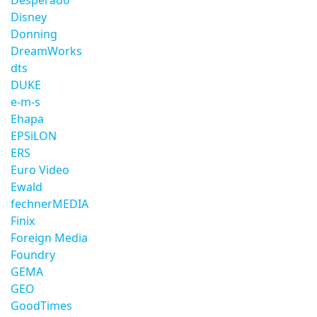
Desperado
Disney
Donning
DreamWorks
dts
DUKE
e-m-s
Ehapa
EPSiLON
ERS
Euro Video
Ewald
fechnerMEDIA
Finix
Foreign Media
Foundry
GEMA
GEO
GoodTimes