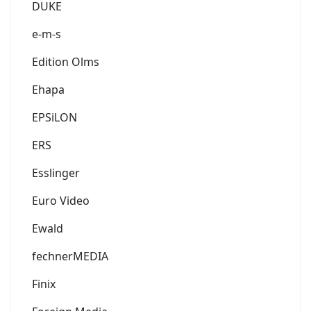
DUKE
e-m-s
Edition Olms
Ehapa
EPSiLON
ERS
Esslinger
Euro Video
Ewald
fechnerMEDIA
Finix