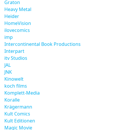
Graton
Heavy Metal
Heider
HomeVision
ilovecomics
imp
Intercontinental Book Productions
Interpart
itv Studios
JAL
JNK
Kinowelt
koch films
Komplett-Media
Koralle
Krägermann
Kult Comics
Kult Editionen
Magic Movie