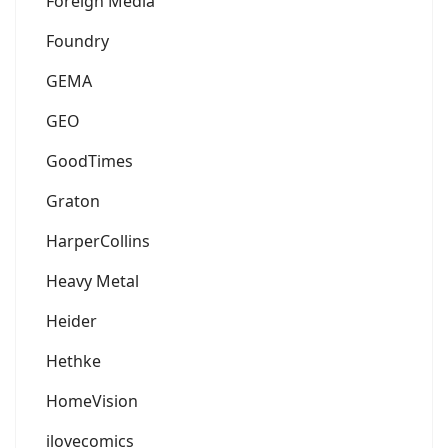
Foreign Media
Foundry
GEMA
GEO
GoodTimes
Graton
HarperCollins
Heavy Metal
Heider
Hethke
HomeVision
ilovecomics