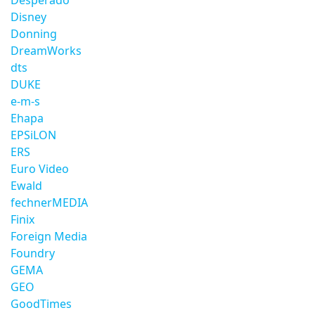
Desperado
Disney
Donning
DreamWorks
dts
DUKE
e-m-s
Ehapa
EPSiLON
ERS
Euro Video
Ewald
fechnerMEDIA
Finix
Foreign Media
Foundry
GEMA
GEO
GoodTimes