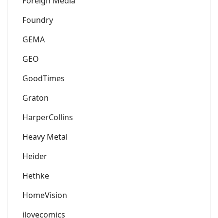
Foreign Media
Foundry
GEMA
GEO
GoodTimes
Graton
HarperCollins
Heavy Metal
Heider
Hethke
HomeVision
ilovecomics