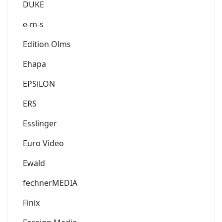
DUKE
e-m-s
Edition Olms
Ehapa
EPSiLON
ERS
Esslinger
Euro Video
Ewald
fechnerMEDIA
Finix