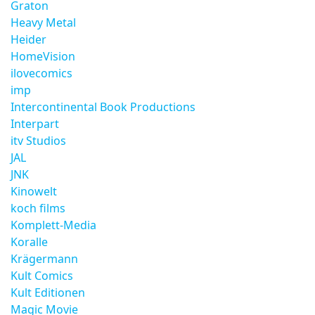
Graton
Heavy Metal
Heider
HomeVision
ilovecomics
imp
Intercontinental Book Productions
Interpart
itv Studios
JAL
JNK
Kinowelt
koch films
Komplett-Media
Koralle
Krägermann
Kult Comics
Kult Editionen
Magic Movie