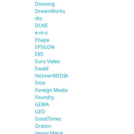
Donning
DreamWorks
dts
DUKE
e-m-s
Ehapa
EPSiLON
ERS
Euro Video
Ewald
fechnerMEDIA
Finix
Foreign Media
Foundry
GEMA
GEO
GoodTimes
Graton
Heavy Metal