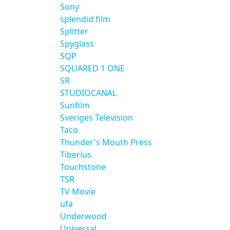
Sony
splendid film
Splitter
Spyglass
SQP
SQUARED 1 ONE
SR
STUDIOCANAL
Sunfilm
Sveriges Television
Taco
Thunder's Mouth Press
Tiberius
Touchstone
TSR
TV Movie
ufa
Underwood
Universal