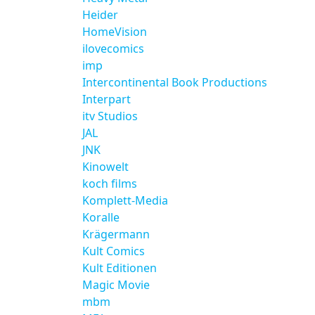
Heider
HomeVision
ilovecomics
imp
Intercontinental Book Productions
Interpart
itv Studios
JAL
JNK
Kinowelt
koch films
Komplett-Media
Koralle
Krägermann
Kult Comics
Kult Editionen
Magic Movie
mbm