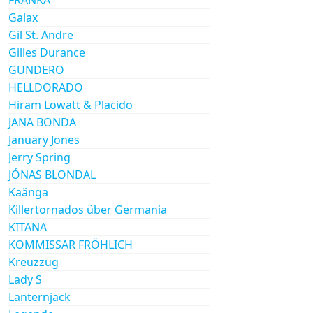
Galax
Gil St. Andre
Gilles Durance
GUNDERO
HELLDORADO
Hiram Lowatt & Placido
JANA BONDA
January Jones
Jerry Spring
JÓNAS BLONDAL
Kaänga
Killertornados über Germania
KITANA
KOMMISSAR FRÖHLICH
Kreuzzug
Lady S
Lanternjack