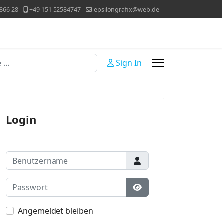
866 28
+49 151 52584747
epsilongrafix@web.de
Sign In
Login
Benutzername
Passwort
Passwort anzeigen
Angemeldet bleiben